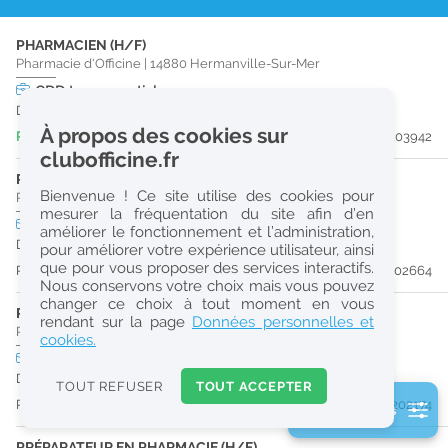
r
PHARMACIEN (H/F)
e
Pharmacie d'Officine
|
14880
Hermanville-Sur-Mer
c
CDD
temps partiel
Du 31/08/26 au 30/03/27
h
À propos des cookies sur
Publiée il y a 6 jour(s)
#203942
e
clubofficine.fr
r
PHARMACIEN (H/F)
Bienvenue ! Ce site utilise des cookies pour
Pharmacie d'Officine
|
14123
Cormelles-Le-Royal
c
mesurer la fréquentation du site afin d’en
CDI
temps plein
améliorer le fonctionnement et l’administration,
h
Dès que possible
pour améliorer votre expérience utilisateur, ainsi
e
que pour vous proposer des services interactifs.
Publiée il y a 22 jour(s)
#202664
Nous conservons votre choix mais vous pouvez
changer ce choix à tout moment en vous
PHARMACIEN (H/F)
Réinitialiser
rendant sur la page
Données personnelles et
Pharmacie d'Officine
|
14000
Caen
cookies.
CDI
temps plein
2
Dès que possible
0
TOUT REFUSER
TOUT ACCEPTER
k
Publiée il y a 30 jour(s)
#202174
2 filtre(s) actifs
m
Consulter les offres de la France d'outre-mer
PRÉPARATEUR EN PHARMACIE (H/F)