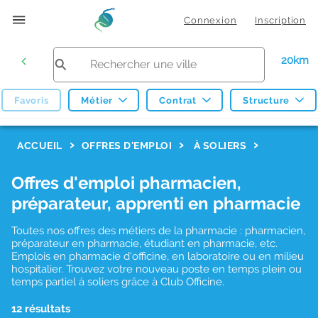
Connexion
Inscription
20km
Favoris
Métier
Contrat
Structure
F
ACCUEIL
OFFRES D'EMPLOI
À SOLIERS
i
Offres d'emploi pharmacien,
l
préparateur, apprenti en pharmacie
t
r
Toutes nos offres des métiers de la pharmacie : pharmacien,
préparateur en pharmacie, étudiant en pharmacie, etc.
e
Emplois en pharmacie d'officine, en laboratoire ou en milieu
hospitalier. Trouvez votre nouveau poste en temps plein ou
s
temps partiel à soliers grâce à Club Officine.
d
12 résultats
e