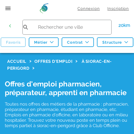
Connexion
Inscription
20km
Favoris
Métier
Contrat
Structure
F
ACCUEIL
OFFRES D'EMPLOI
À SIORAC-EN-
PERIGORD
i
l
Offres d'emploi pharmacien,
t
préparateur, apprenti en pharmacie
r
Toutes nos offres des métiers de la pharmacie : pharmacien,
e
préparateur en pharmacie, étudiant en pharmacie, etc.
s
Emplois en pharmacie d'officine, en laboratoire ou en milieu
hospitalier. Trouvez votre nouveau poste en temps plein ou
d
temps partiel à siorac-en-perigord grâce à Club Officine.
e