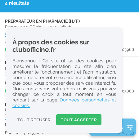
4 résultats
r
e
PRÉPARATEUR EN PHARMACIE (H/F)
c
Pharmacie d'Officine
|
24150
Lalinde
h
CDD
temps plein
À propos des cookies sur
Jusqu'au 27/08/26
e
clubofficine.fr
Publiée il y a 5 jour(s)
#203966
r
Bienvenue ! Ce site utilise des cookies pour
c
PHARMACIEN (H/F)
mesurer la fréquentation du site afin d’en
Pharmacie d'Officine
|
24540
Monpazier
améliorer le fonctionnement et l’administration,
h
CDI
temps plein
Logement
pour améliorer votre expérience utilisateur, ainsi
e
que pour vous proposer des services interactifs.
Dès que possible
Nous conservons votre choix mais vous pouvez
Publiée il y a 6 jour(s)
#203888
changer ce choix à tout moment en vous
Réinitialiser
rendant sur la page
Données personnelles et
PHARMACIEN (H/F)
cookies.
Pharmacie d'Officine
|
24540
Monpazier
2
0
CDD
temps plein
Logement
TOUT REFUSER
TOUT ACCEPTER
k
Du 16/08/26 au 24/08/26
2 filtre(s) actifs
m
Publiée il y a 15 jour(s)
#203253
Consulter les offres de la France d'outre-mer