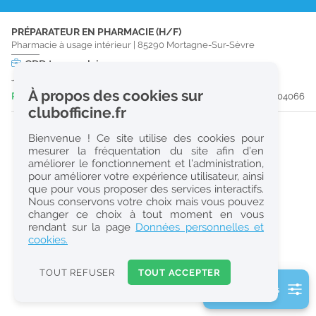
r
PRÉPARATEUR EN PHARMACIE (H/F)
e
Pharmacie à usage intérieur
|
85290
Mortagne-Sur-Sèvre
c
CDD
temps plein
Jusqu'au 27/12/26
h
À propos des cookies sur
Publiée il y a 3 jour(s)
#204066
e
clubofficine.fr
r
Bienvenue ! Ce site utilise des cookies pour
c
mesurer la fréquentation du site afin d’en
améliorer le fonctionnement et l’administration,
h
pour améliorer votre expérience utilisateur, ainsi
e
que pour vous proposer des services interactifs.
Nous conservons votre choix mais vous pouvez
changer ce choix à tout moment en vous
Réinitialiser
rendant sur la page
Données personnelles et
cookies.
2
0
TOUT REFUSER
TOUT ACCEPTER
k
2 filtre(s) actifs
m
Consulter les offres de la France d'outre-mer