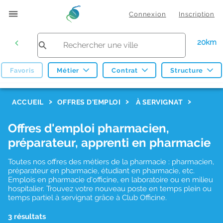
Connexion
Inscription
20km
Favoris
Métier
Contrat
Structure
F
ACCUEIL
OFFRES D'EMPLOI
À SERVIGNAT
i
Offres d'emploi pharmacien,
l
préparateur, apprenti en pharmacie
t
r
Toutes nos offres des métiers de la pharmacie : pharmacien,
préparateur en pharmacie, étudiant en pharmacie, etc.
e
Emplois en pharmacie d'officine, en laboratoire ou en milieu
hospitalier. Trouvez votre nouveau poste en temps plein ou
s
temps partiel à servignat grâce à Club Officine.
d
3 résultats
e