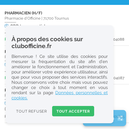
r
PHARMACIEN (H/F)
e
Pharmacie d'Officine
|
71700
Tournus
c
CDD
temps partiel
Jusqu'au 30/12/26
h
À propos des cookies sur
Publiée il y a 5 jour(s)
#204088
e
clubofficine.fr
r
PRÉPARATEUR EN PHARMACIE (H/F)
Bienvenue ! Ce site utilise des cookies pour
Pharmacie d'Officine
|
71700
Tournus
c
mesurer la fréquentation du site afin d’en
CDD
temps partiel
améliorer le fonctionnement et l’administration,
h
Jusqu'au 29/12/26
pour améliorer votre expérience utilisateur, ainsi
e
que pour vous proposer des services interactifs.
Publiée il y a 5 jour(s)
#204087
Nous conservons votre choix mais vous pouvez
changer ce choix à tout moment en vous
PHARMACIEN (H/F)
Réinitialiser
rendant sur la page
Données personnelles et
Pharmacie d'Officine
|
01340
Montrevel-En-Bresse
cookies.
CDI
temps plein
2
URGENT
Dès que possible
0
TOUT REFUSER
TOUT ACCEPTER
k
Publiée il y a 36 jour(s)
#201855
2 filtre(s) actifs
m
Consulter les offres de la France d'outre-mer