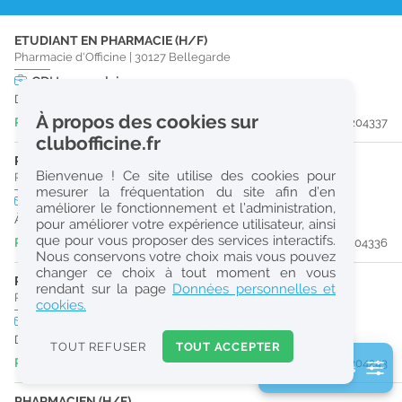
r
ETUDIANT EN PHARMACIE (H/F)
e
Pharmacie d'Officine
|
30127
Bellegarde
c
CDI
temps plein
Dès que possible
h
À propos des cookies sur
Publiée il y a 13 heure(s)
#204337
e
clubofficine.fr
r
PHARMACIEN (H/F)
Bienvenue ! Ce site utilise des cookies pour
Pharmacie d'Officine
|
30127
Bellegarde
c
mesurer la fréquentation du site afin d’en
CDI
temps plein
améliorer le fonctionnement et l’administration,
h
À partir du 31/08/26
pour améliorer votre expérience utilisateur, ainsi
e
que pour vous proposer des services interactifs.
Publiée il y a 13 heure(s)
#204336
Nous conservons votre choix mais vous pouvez
changer ce choix à tout moment en vous
PHARMACIEN (H/F)
Réinitialiser
rendant sur la page
Données personnelles et
Pharmacie d'Officine
|
30127
Bellegarde
cookies.
CDI
temps plein
2
Dès que possible
0
TOUT REFUSER
TOUT ACCEPTER
k
Publiée il y a 3 jour(s)
#204243
2 filtre(s) actifs
m
Consulter les offres de la France d'outre-mer
PHARMACIEN (H/F)