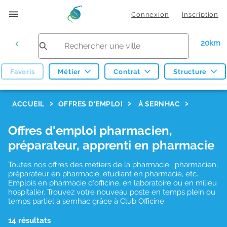
Connexion
Inscription
20km
Favoris
Métier
Contrat
Structure
F
ACCUEIL
OFFRES D'EMPLOI
À SERNHAC
i
Offres d'emploi pharmacien,
l
préparateur, apprenti en pharmacie
t
r
Toutes nos offres des métiers de la pharmacie : pharmacien,
préparateur en pharmacie, étudiant en pharmacie, etc.
e
Emplois en pharmacie d'officine, en laboratoire ou en milieu
hospitalier. Trouvez votre nouveau poste en temps plein ou
s
temps partiel à sernhac grâce à Club Officine.
d
14 résultats
e