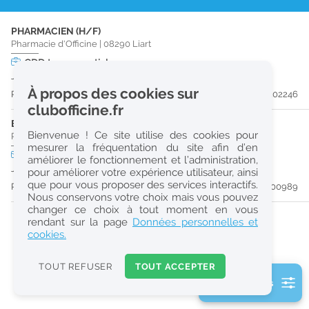
r
PHARMACIEN (H/F)
e
Pharmacie d'Officine
|
08290
Liart
c
CDD
temps partiel
Jusqu'au 27/02/27
h
À propos des cookies sur
Publiée il y a 31 jour(s)
#202246
e
clubofficine.fr
r
ETUDIANT EN PHARMACIE (H/F)
Bienvenue ! Ce site utilise des cookies pour
Pharmacie d'Officine
|
08300
Rethel
c
mesurer la fréquentation du site afin d’en
CDD
temps plein
améliorer le fonctionnement et l’administration,
h
Jusqu'au 07/08/26
pour améliorer votre expérience utilisateur, ainsi
e
que pour vous proposer des services interactifs.
Publiée il y a 47 jour(s)
#200989
Nous conservons votre choix mais vous pouvez
changer ce choix à tout moment en vous
Réinitialiser
rendant sur la page
Données personnelles et
cookies.
2
0
TOUT REFUSER
TOUT ACCEPTER
k
2 filtre(s) actifs
m
Consulter les offres de la France d'outre-mer