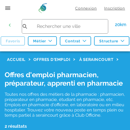
Connexion
Inscription
20km
Favoris
Métier
Contrat
Structure
F
ACCUEIL
OFFRES D'EMPLOI
À SERAINCOURT
i
Offres d'emploi pharmacien,
l
préparateur, apprenti en pharmacie
t
r
Toutes nos offres des métiers de la pharmacie : pharmacien,
préparateur en pharmacie, étudiant en pharmacie, etc.
e
Emplois en pharmacie d'officine, en laboratoire ou en milieu
hospitalier. Trouvez votre nouveau poste en temps plein ou
s
temps partiel à seraincourt grâce à Club Officine.
d
2 résultats
e