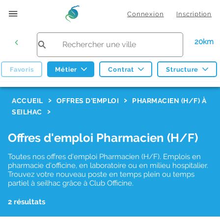
Connexion
Inscription
20km
Favoris
Métier
Contrat
Structure
F
ACCUEIL
OFFRES D'EMPLOI
PHARMACIEN (H/F) À
SEILHAC
i
l
Offres d'emploi Pharmacien (H/F)
t
Toutes nos offres d'emploi Pharmacien (H/F). Emplois en
r
pharmacie d'officine, en laboratoire ou en milieu hospitalier.
e
Trouvez votre nouveau poste en temps plein ou temps
partiel à seilhac grâce à Club Officine.
s
d
2 résultats
e