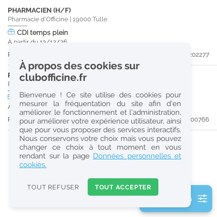
PHARMACIEN (H/F)
r
Pharmacie d'Officine
|
19000
Tulle
e
CDI
temps plein
c
À partir du 13/12/26
h
Publiée il y a 10 jour(s)
#202277
À propos des cookies sur
e
PHARMACIEN (H/F)
clubofficine.fr
r
Pharmacie d'Officine
|
19260
Treignac
Bienvenue ! Ce site utilise des cookies pour
CDI
temps plein
c
mesurer la fréquentation du site afin d’en
À partir du 31/08/26
améliorer le fonctionnement et l’administration,
h
Publiée il y a 51 jour(s)
#200766
pour améliorer votre expérience utilisateur, ainsi
e
que pour vous proposer des services interactifs.
Nous conservons votre choix mais vous pouvez
changer ce choix à tout moment en vous
Réinitialiser
rendant sur la page
Données personnelles et
cookies.
2
0
TOUT REFUSER
TOUT ACCEPTER
k
3 filtre(s) actifs
m
Consulter les offres de la France d'outre-mer