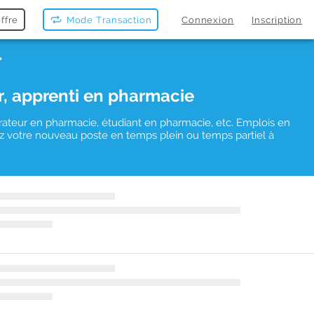
ffre
Mode Transaction
Connexion
Inscription
r, apprenti en pharmacie
rateur en pharmacie, étudiant en pharmacie, etc. Emplois en
uvez votre nouveau poste en temps plein ou temps partiel à