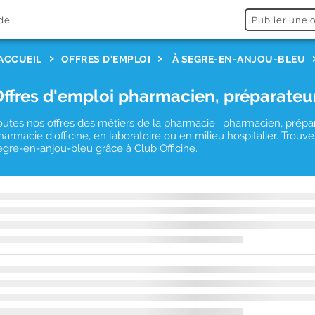
de
Publier une o
ACCUEIL
OFFRES D'EMPLOI
À SEGRE-EN-ANJOU-BLEU
Offres d'emploi pharmacien, préparateu
outes nos offres des métiers de la pharmacie : pharmacien, prépa
harmacie d'officine, en laboratoire ou en milieu hospitalier. Tro
egre-en-anjou-bleu grâce à Club Officine.