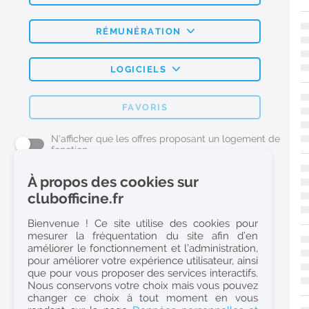
RÉMUNÉRATION
LOGICIELS
FAVORIS
N'afficher que les offres proposant un logement de
fonction
À propos des cookies sur
L'emploi Pharmacie par métier
clubofficine.fr
Pharmacien (H/F)
Bienvenue ! Ce site utilise des cookies pour
mesurer la fréquentation du site afin d’en
Préparateur en Pharmacie (H/F)
améliorer le fonctionnement et l’administration,
Etudiant en Pharmacie (H/F)
pour améliorer votre expérience utilisateur, ainsi
que pour vous proposer des services interactifs.
Etudiant en Pharmacie 6e année validée (H/F)
Nous conservons votre choix mais vous pouvez
Conseiller Dermo Cosmetique - Esthéticienne (H/F)
changer ce choix à tout moment en vous