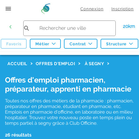
Connexion
Inscription
20km
Favoris
Métier
Contrat
Structure
F
ACCUEIL
OFFRES D'EMPLOI
À SEGNY
i
Offres d'emploi pharmacien,
l
préparateur, apprenti en pharmacie
t
r
Toutes nos offres des métiers de la pharmacie : pharmacien,
préparateur en pharmacie, étudiant en pharmacie, etc.
e
Emplois en pharmacie d'officine, en laboratoire ou en milieu
hospitalier. Trouvez votre nouveau poste en temps plein ou
s
temps partiel à segny grâce à Club Officine.
d
26 résultats
e