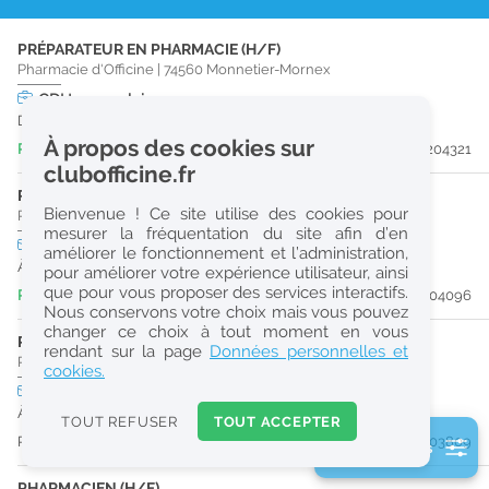
r
PRÉPARATEUR EN PHARMACIE (H/F)
e
Pharmacie d'Officine
|
74560
Monnetier-Mornex
c
CDI
temps plein
Dès que possible
h
À propos des cookies sur
Publiée il y a 6 heure(s)
#204321
e
clubofficine.fr
r
PRÉPARATEUR EN PHARMACIE (H/F)
Bienvenue ! Ce site utilise des cookies pour
Pharmacie d'Officine
|
74140
Veigy-Foncenex
c
mesurer la fréquentation du site afin d’en
CDI
temps plein
améliorer le fonctionnement et l’administration,
h
À partir du 27/09/26
pour améliorer votre expérience utilisateur, ainsi
e
que pour vous proposer des services interactifs.
Publiée il y a 4 jour(s)
#204096
Nous conservons votre choix mais vous pouvez
changer ce choix à tout moment en vous
PRÉPARATEUR EN PHARMACIE (H/F)
Réinitialiser
rendant sur la page
Données personnelles et
Pharmacie d'Officine
|
74140
Douvaine
cookies.
CDI
temps plein
2
À partir du 30/08/26
0
TOUT REFUSER
TOUT ACCEPTER
k
Publiée il y a 9 jour(s)
#203809
2 filtre(s) actifs
m
Consulter les offres de la France d'outre-mer
PHARMACIEN (H/F)