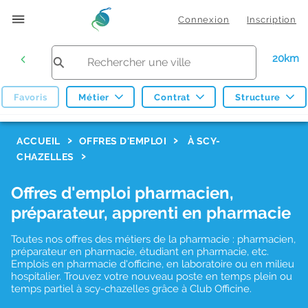
Connexion
Inscription
20km
Favoris
Métier
Contrat
Structure
F
ACCUEIL
OFFRES D'EMPLOI
À SCY-
CHAZELLES
i
l
Offres d'emploi pharmacien,
t
préparateur, apprenti en pharmacie
r
Toutes nos offres des métiers de la pharmacie : pharmacien,
e
préparateur en pharmacie, étudiant en pharmacie, etc.
s
Emplois en pharmacie d'officine, en laboratoire ou en milieu
hospitalier. Trouvez votre nouveau poste en temps plein ou
d
temps partiel à scy-chazelles grâce à Club Officine.
e