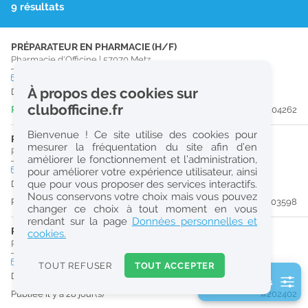
9 résultats
r
e
PRÉPARATEUR EN PHARMACIE (H/F)
c
Pharmacie d'Officine
|
57070
Metz
h
CDI
temps plein
À propos des cookies sur
Dès que possible
e
clubofficine.fr
Publiée il y a 22 heure(s)
#204262
r
Bienvenue ! Ce site utilise des cookies pour
c
PHARMACIEN (H/F)
mesurer la fréquentation du site afin d’en
Pharmacie d'Officine
|
57000
Metz
améliorer le fonctionnement et l’administration,
h
CDI
temps plein
Pro
pour améliorer votre expérience utilisateur, ainsi
e
que pour vous proposer des services interactifs.
Dès que possible
Nous conservons votre choix mais vous pouvez
Publiée il y a 10 jour(s)
#203598
changer ce choix à tout moment en vous
Réinitialiser
rendant sur la page
Données personnelles et
PHARMACIEN (H/F)
cookies.
Pharmacie d'Officine
|
54310
Homécourt
2
0
CDI
temps plein
TOUT REFUSER
TOUT ACCEPTER
k
Dès que possible
2 filtre(s) actifs
m
Publiée il y a 28 jour(s)
#202402
Consulter les offres de la France d'outre-mer