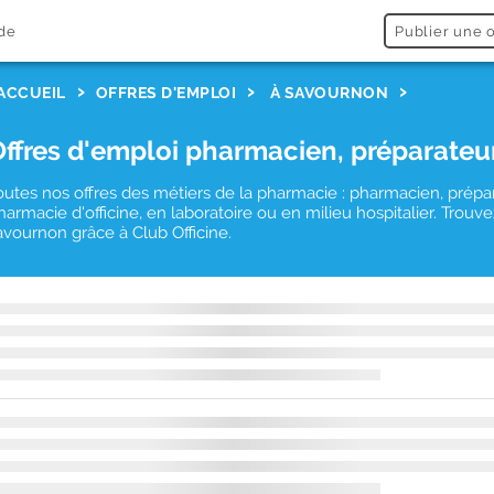
de
Publier une o
ACCUEIL
OFFRES D'EMPLOI
À SAVOURNON
Offres d'emploi pharmacien, préparateu
outes nos offres des métiers de la pharmacie : pharmacien, prépa
harmacie d'officine, en laboratoire ou en milieu hospitalier. Tro
avournon grâce à Club Officine.