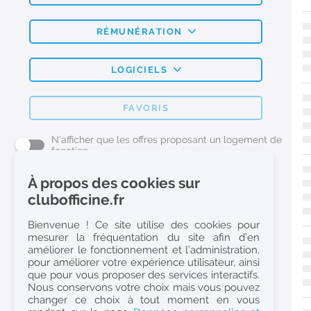
RÉMUNÉRATION
LOGICIELS
FAVORIS
N'afficher que les offres proposant un logement de
fonction
À propos des cookies sur
L'emploi Pharmacie par métier
clubofficine.fr
Pharmacien (H/F)
Bienvenue ! Ce site utilise des cookies pour
mesurer la fréquentation du site afin d’en
Préparateur en Pharmacie (H/F)
améliorer le fonctionnement et l’administration,
Etudiant en Pharmacie (H/F)
pour améliorer votre expérience utilisateur, ainsi
que pour vous proposer des services interactifs.
Etudiant en Pharmacie 6e année validée (H/F)
Nous conservons votre choix mais vous pouvez
Conseiller Dermo Cosmetique - Esthéticienne (H/F)
changer ce choix à tout moment en vous