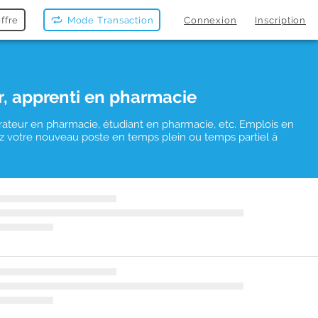
ffre
Mode Transaction
Connexion
Inscription
r, apprenti en pharmacie
rateur en pharmacie, étudiant en pharmacie, etc. Emplois en
uvez votre nouveau poste en temps plein ou temps partiel à