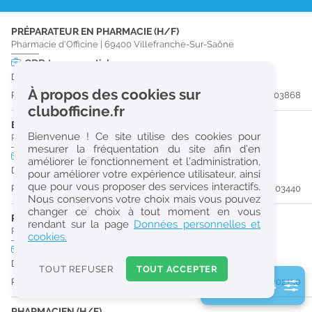
r
PRÉPARATEUR EN PHARMACIE (H/F)
e
Pharmacie d'Officine
|
69400
Villefranche-Sur-Saône
c
CDD
temps partiel
Du 31/08/26 au 30/12/26
h
À propos des cookies sur
Publiée il y a 8 jour(s)
#203868
e
clubofficine.fr
r
ETUDIANT EN PHARMACIE (H/F)
Bienvenue ! Ce site utilise des cookies pour
Pharmacie d'Officine
|
69400
Villefranche-Sur-Saône
c
mesurer la fréquentation du site afin d’en
CDD
temps partiel
améliorer le fonctionnement et l’administration,
h
Du 30/08/26 au 28/12/26
pour améliorer votre expérience utilisateur, ainsi
e
que pour vous proposer des services interactifs.
Publiée il y a 13 jour(s)
#203440
Nous conservons votre choix mais vous pouvez
changer ce choix à tout moment en vous
PRÉPARATEUR EN PHARMACIE (H/F)
Réinitialiser
rendant sur la page
Données personnelles et
Pharmacie d'Officine
|
01400
Châtillon-Sur-Chalaronne
cookies.
CDI
temps plein
2
Dès que possible
0
TOUT REFUSER
TOUT ACCEPTER
k
Publiée il y a 31 jour(s)
#202130
2 filtre(s) actifs
m
Consulter les offres de la France d'outre-mer
PHARMACIEN (H/F)