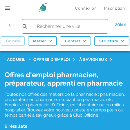
Connexion
Inscription
20km
Favoris
Métier
Contrat
Structure
F
ACCUEIL
OFFRES D'EMPLOI
À SAVIGNEUX
i
Offres d'emploi pharmacien,
l
préparateur, apprenti en pharmacie
t
r
Toutes nos offres des métiers de la pharmacie : pharmacien,
préparateur en pharmacie, étudiant en pharmacie, etc.
e
Emplois en pharmacie d'officine, en laboratoire ou en milieu
hospitalier. Trouvez votre nouveau poste en temps plein ou
s
temps partiel à savigneux grâce à Club Officine.
d
6 résultats
e