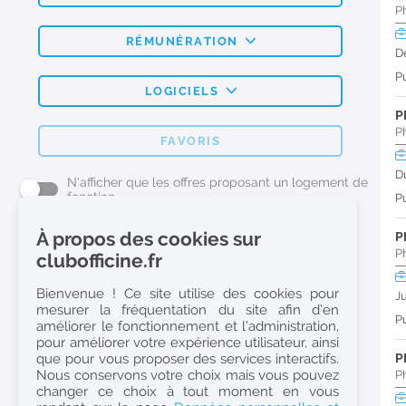
P
RÉMUNÉRATION
D
Pu
LOGICIELS
P
P
FAVORIS
D
N'afficher que les offres proposant un logement de
fonction
Pu
À propos des cookies sur
P
L'emploi Pharmacie par métier
P
clubofficine.fr
Pharmacien (H/F)
Bienvenue ! Ce site utilise des cookies pour
J
mesurer la fréquentation du site afin d’en
Préparateur en Pharmacie (H/F)
Pu
améliorer le fonctionnement et l’administration,
Etudiant en Pharmacie (H/F)
pour améliorer votre expérience utilisateur, ainsi
que pour vous proposer des services interactifs.
P
Etudiant en Pharmacie 6e année validée (H/F)
Nous conservons votre choix mais vous pouvez
P
Conseiller Dermo Cosmetique - Esthéticienne (H/F)
changer ce choix à tout moment en vous