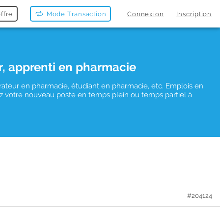
ffre
Mode Transaction
Connexion
Inscription
r, apprenti en pharmacie
rateur en pharmacie, étudiant en pharmacie, etc. Emplois en
uvez votre nouveau poste en temps plein ou temps partiel à
#204124