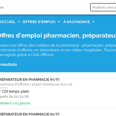
de
Publier une o
ACCUEIL
OFFRES D'EMPLOI
À SAUVAGNAS
Offres d'emploi pharmacien, préparateu
outes nos offres des métiers de la pharmacie : pharmacien, prépa
harmacie d'officine, en laboratoire ou en milieu hospitalier. Tro
auvagnas grâce à Club Officine.
 résultats
RÉPARATEUR EN PHARMACIE (H/F)
harmacie d'Officine
|
47300
Villeneuve-Sur-Lot
CDI
temps plein
 partir du 01/11/26
bliée il y a 3 jour(s)
RÉPARATEUR EN PHARMACIE (H/F)