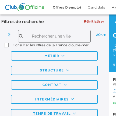
Offres D'emploi
Candidats
Ai
Filtres de recherche
Réinitialiser
20km
Consulter les offres de la France d'outre-mer
T
p
s
MÉTIER
9
STRUCTURE
P
P
CONTRAT
À
INTERMÉDIAIRES
Pu
TEMPS DE TRAVAIL
P