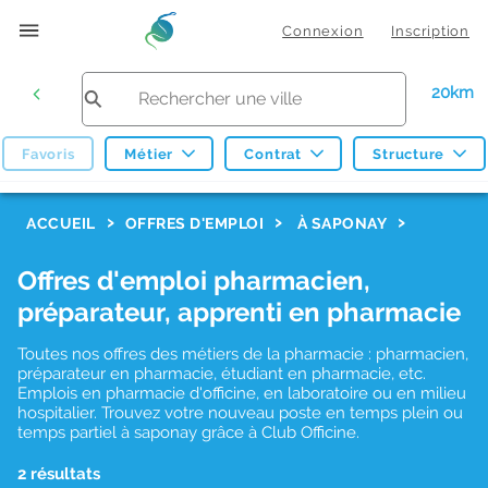
Connexion
Inscription
20km
Favoris
Métier
Contrat
Structure
F
ACCUEIL
OFFRES D'EMPLOI
À SAPONAY
i
Offres d'emploi pharmacien,
l
préparateur, apprenti en pharmacie
t
r
Toutes nos offres des métiers de la pharmacie : pharmacien,
préparateur en pharmacie, étudiant en pharmacie, etc.
e
Emplois en pharmacie d'officine, en laboratoire ou en milieu
hospitalier. Trouvez votre nouveau poste en temps plein ou
s
temps partiel à saponay grâce à Club Officine.
d
2 résultats
e