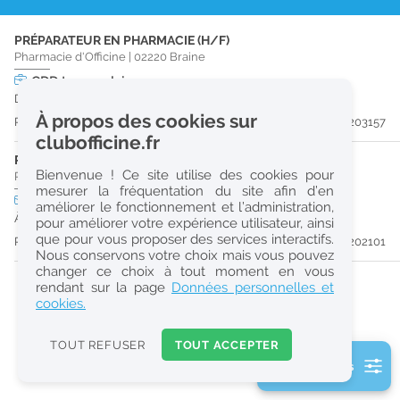
r
PRÉPARATEUR EN PHARMACIE (H/F)
e
Pharmacie d'Officine
|
02220
Braine
c
CDD
temps plein
Du 30/11/26 au 29/04/27
h
À propos des cookies sur
Publiée il y a 19 jour(s)
#203157
e
clubofficine.fr
r
PRÉPARATEUR EN PHARMACIE (H/F)
Bienvenue ! Ce site utilise des cookies pour
Pharmacie d'Officine
|
51170
Fismes
c
mesurer la fréquentation du site afin d’en
CDI
temps plein
améliorer le fonctionnement et l’administration,
h
À partir du 06/09/26
pour améliorer votre expérience utilisateur, ainsi
e
que pour vous proposer des services interactifs.
Publiée il y a 33 jour(s)
#202101
Nous conservons votre choix mais vous pouvez
changer ce choix à tout moment en vous
Réinitialiser
rendant sur la page
Données personnelles et
cookies.
2
0
TOUT REFUSER
TOUT ACCEPTER
k
2 filtre(s) actifs
m
Consulter les offres de la France d'outre-mer