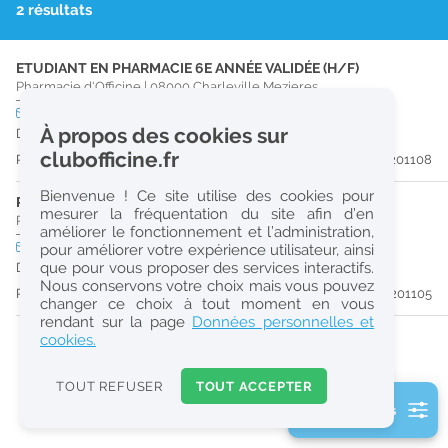
2 résultats
r
e
ETUDIANT EN PHARMACIE 6E ANNÉE VALIDÉE (H/F)
c
Pharmacie d'Officine
|
08000
Charleville Mezieres
h
CDD
temps partiel
À propos des cookies sur
Du 01/09/26 au 30/12/26
e
clubofficine.fr
Publiée il y a 46 jour(s)
#201108
r
Bienvenue ! Ce site utilise des cookies pour
c
PHARMACIEN (H/F)
mesurer la fréquentation du site afin d’en
Pharmacie d'Officine
|
08000
Charleville Mezieres
améliorer le fonctionnement et l’administration,
h
CDD
temps partiel
pour améliorer votre expérience utilisateur, ainsi
e
que pour vous proposer des services interactifs.
Du 30/08/26 au 25/02/27
Nous conservons votre choix mais vous pouvez
Publiée il y a 46 jour(s)
#201105
changer ce choix à tout moment en vous
Réinitialiser
rendant sur la page
Données personnelles et
cookies.
2
0
TOUT REFUSER
TOUT ACCEPTER
k
2 filtre(s) actifs
m
Consulter les offres de la France d'outre-mer