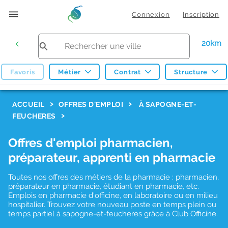
Connexion
Inscription
20km
Favoris
Métier
Contrat
Structure
F
ACCUEIL
OFFRES D'EMPLOI
À SAPOGNE-ET-
FEUCHERES
i
l
Offres d'emploi pharmacien,
t
préparateur, apprenti en pharmacie
r
Toutes nos offres des métiers de la pharmacie : pharmacien,
e
préparateur en pharmacie, étudiant en pharmacie, etc.
s
Emplois en pharmacie d'officine, en laboratoire ou en milieu
hospitalier. Trouvez votre nouveau poste en temps plein ou
d
temps partiel à sapogne-et-feucheres grâce à Club Officine.
e