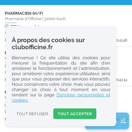
r
PHARMACIEN (H/F)
e
Pharmacie d'Officine
|
32000
Auch
c
CDI
temps plein
À partir du 31/08/26
h
À propos des cookies sur
Publiée il y a 5 jour(s)
#204148
e
clubofficine.fr
r
PHARMACIEN (H/F)
Bienvenue ! Ce site utilise des cookies pour
Pharmacie d'Officine
|
32300
Mirande
c
mesurer la fréquentation du site afin d’en
CDI
temps plein
améliorer le fonctionnement et l’administration,
h
À partir du 30/08/26
pour améliorer votre expérience utilisateur, ainsi
e
que pour vous proposer des services interactifs.
Publiée il y a 6 jour(s)
#204134
Nous conservons votre choix mais vous pouvez
changer ce choix à tout moment en vous
PRÉPARATEUR EN PHARMACIE (H/F)
Réinitialiser
rendant sur la page
Données personnelles et
Pharmacie d'Officine
|
32000
Auch
cookies.
CDD
temps plein
2
Du 30/08/26 au 27/02/27
0
TOUT REFUSER
TOUT ACCEPTER
k
Publiée il y a 17 jour(s)
#203339
2 filtre(s) actifs
m
Consulter les offres de la France d'outre-mer