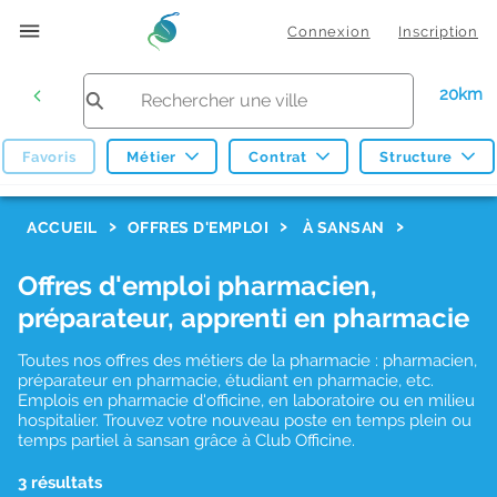
Connexion
Inscription
20km
Favoris
Métier
Contrat
Structure
F
ACCUEIL
OFFRES D'EMPLOI
À SANSAN
i
Offres d'emploi pharmacien,
l
préparateur, apprenti en pharmacie
t
r
Toutes nos offres des métiers de la pharmacie : pharmacien,
préparateur en pharmacie, étudiant en pharmacie, etc.
e
Emplois en pharmacie d'officine, en laboratoire ou en milieu
hospitalier. Trouvez votre nouveau poste en temps plein ou
s
temps partiel à sansan grâce à Club Officine.
d
3 résultats
e