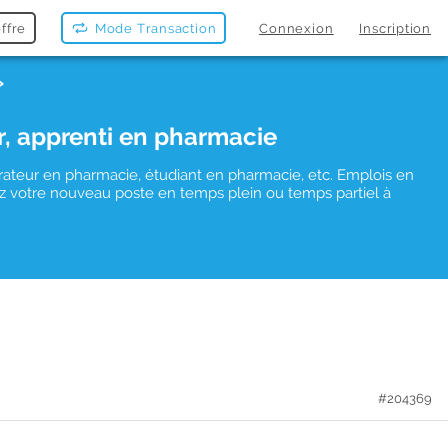
ffre
Mode Transaction
Connexion
Inscription
r, apprenti en pharmacie
rateur en pharmacie, étudiant en pharmacie, etc. Emplois en
uvez votre nouveau poste en temps plein ou temps partiel à
#204369