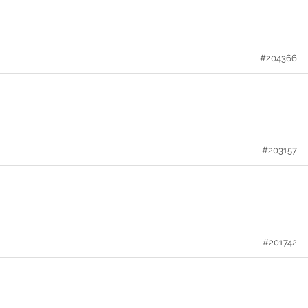
#204366
#203157
#201742