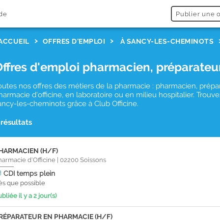
de
Publier une o
ACCUEIL
OFFRES D'EMPLOI
À SANCY-LES-CHEMINOTS
Offres d'emploi pharmacien, préparateu
outes nos offres des métiers de la pharmacie : pharmacien, prépa
harmacie d'officine, en laboratoire ou en milieu hospitalier. Tro
ancy-les-cheminots grâce à Club Officine.
 résultats
HARMACIEN (H/F)
harmacie d'Officine
|
02200
Soissons
CDI
temps plein
ès que possible
bliée il y a 2 jour(s)
RÉPARATEUR EN PHARMACIE (H/F)