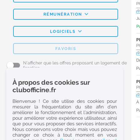
P
RÉMUNÉRATION
J
Pu
LOGICIELS
P
P
FAVORIS
D
N'afficher que les offres proposant un logement de
fonction
Pu
À propos des cookies sur
P
L'emploi Pharmacie par métier
P
clubofficine.fr
Pharmacien (H/F)
Bienvenue ! Ce site utilise des cookies pour
À
mesurer la fréquentation du site afin d’en
Préparateur en Pharmacie (H/F)
Pu
améliorer le fonctionnement et l’administration,
Etudiant en Pharmacie (H/F)
pour améliorer votre expérience utilisateur, ainsi
que pour vous proposer des services interactifs.
Etudiant en Pharmacie 6e année validée (H/F)
Nous conservons votre choix mais vous pouvez
Conseiller Dermo Cosmetique - Esthéticienne (H/F)
changer ce choix à tout moment en vous