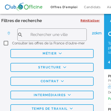
Offres D'emploi
Candidats
Ai
Filtres de recherche
Réinitialiser
20km
Consulter les offres de la France d'outre-mer
T
p
s
MÉTIER
4
STRUCTURE
P
P
CONTRAT
D
INTERMÉDIAIRES
Pu
TEMPS DE TRAVAIL
P