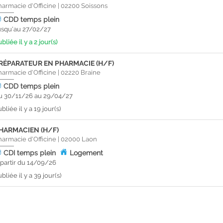
harmacie d'Officine
|
02200
Soissons
CDD
temps plein
usqu'au 27/02/27
bliée il y a 2 jour(s)
RÉPARATEUR EN PHARMACIE (H/F)
harmacie d'Officine
|
02220
Braine
CDD
temps plein
u 30/11/26 au 29/04/27
bliée il y a 19 jour(s)
HARMACIEN (H/F)
harmacie d'Officine
|
02000
Laon
CDI
temps plein
Logement
 partir du 14/09/26
bliée il y a 39 jour(s)