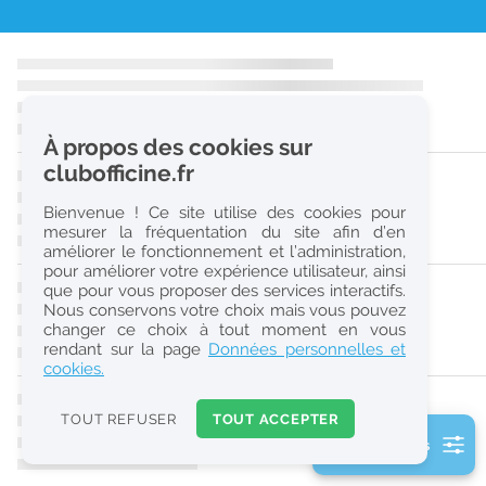
r
e
c
h
À propos des cookies sur
e
clubofficine.fr
r
Bienvenue ! Ce site utilise des cookies pour
c
mesurer la fréquentation du site afin d’en
améliorer le fonctionnement et l’administration,
h
pour améliorer votre expérience utilisateur, ainsi
e
que pour vous proposer des services interactifs.
Nous conservons votre choix mais vous pouvez
changer ce choix à tout moment en vous
Réinitialiser
rendant sur la page
Données personnelles et
cookies.
2
0
TOUT REFUSER
TOUT ACCEPTER
k
2 filtre(s) actifs
m
Consulter les offres de la France d'outre-mer