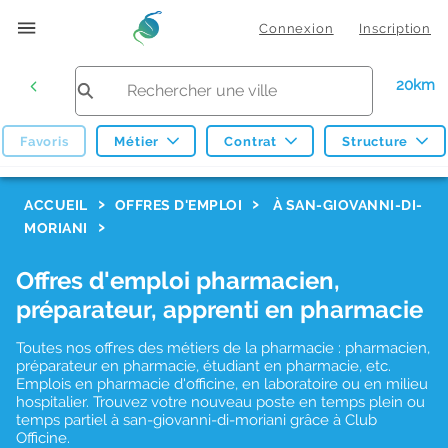
Connexion
Inscription
20km
Favoris
Métier
Contrat
Structure
F
ACCUEIL
OFFRES D'EMPLOI
À SAN-GIOVANNI-DI-
MORIANI
i
l
Offres d'emploi pharmacien,
t
préparateur, apprenti en pharmacie
r
Toutes nos offres des métiers de la pharmacie : pharmacien,
e
préparateur en pharmacie, étudiant en pharmacie, etc.
s
Emplois en pharmacie d'officine, en laboratoire ou en milieu
hospitalier. Trouvez votre nouveau poste en temps plein ou
d
temps partiel à san-giovanni-di-moriani grâce à Club
Officine.
e