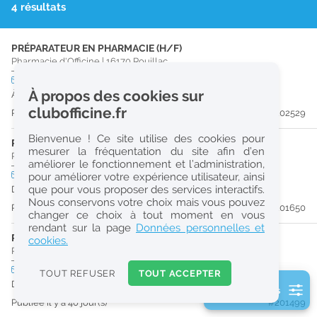
4 résultats
r
e
PRÉPARATEUR EN PHARMACIE (H/F)
c
Pharmacie d'Officine
|
16170
Rouillac
h
CDI
temps plein
À propos des cookies sur
À partir du 30/09/26
e
clubofficine.fr
Publiée il y a 26 jour(s)
#202529
r
Bienvenue ! Ce site utilise des cookies pour
c
PRÉPARATEUR EN PHARMACIE (H/F)
mesurer la fréquentation du site afin d’en
Pharmacie d'Officine
|
16100
Châteaubernard
améliorer le fonctionnement et l’administration,
h
CDI
temps plein
pour améliorer votre expérience utilisateur, ainsi
e
que pour vous proposer des services interactifs.
Dès que possible
Nous conservons votre choix mais vous pouvez
Publiée il y a 38 jour(s)
#201650
changer ce choix à tout moment en vous
Réinitialiser
rendant sur la page
Données personnelles et
PHARMACIEN (H/F)
cookies.
Pharmacie d'Officine
|
16100
Châteaubernard
2
0
CDI
temps plein
TOUT REFUSER
TOUT ACCEPTER
k
Dès que possible
2 filtre(s) actifs
m
Publiée il y a 40 jour(s)
#201499
Consulter les offres de la France d'outre-mer