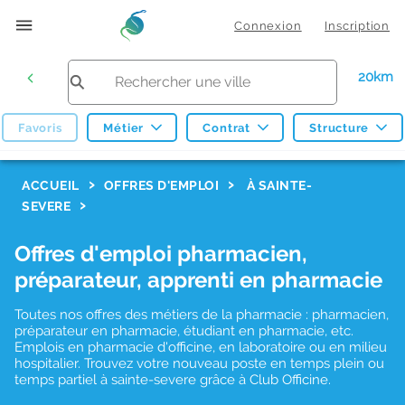
Connexion
Inscription
20km
Favoris
Métier
Contrat
Structure
F
ACCUEIL
OFFRES D'EMPLOI
À SAINTE-
SEVERE
i
l
Offres d'emploi pharmacien,
t
préparateur, apprenti en pharmacie
r
Toutes nos offres des métiers de la pharmacie : pharmacien,
e
préparateur en pharmacie, étudiant en pharmacie, etc.
s
Emplois en pharmacie d'officine, en laboratoire ou en milieu
hospitalier. Trouvez votre nouveau poste en temps plein ou
d
temps partiel à sainte-severe grâce à Club Officine.
e