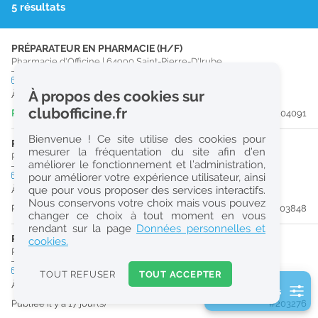
5 résultats
r
e
PRÉPARATEUR EN PHARMACIE (H/F)
c
Pharmacie d'Officine
|
64990
Saint-Pierre-D'Irube
h
CDI
temps plein
À propos des cookies sur
À partir du 29/09/26
e
clubofficine.fr
Publiée il y a 6 jour(s)
#204091
r
Bienvenue ! Ce site utilise des cookies pour
c
PRÉPARATEUR EN PHARMACIE (H/F)
mesurer la fréquentation du site afin d’en
Pharmacie d'Officine
|
64100
Bayonne
améliorer le fonctionnement et l’administration,
h
CDI
temps plein
pour améliorer votre expérience utilisateur, ainsi
e
que pour vous proposer des services interactifs.
À partir du 31/08/26
Nous conservons votre choix mais vous pouvez
Publiée il y a 10 jour(s)
#203848
changer ce choix à tout moment en vous
Réinitialiser
rendant sur la page
Données personnelles et
PRÉPARATEUR EN PHARMACIE (H/F)
cookies.
Pharmacie d'Officine
|
40390
Saint-Martin-De-Seignanx
2
0
CDI
temps plein
TOUT REFUSER
TOUT ACCEPTER
k
À partir du 16/08/26
2 filtre(s) actifs
m
Publiée il y a 17 jour(s)
#203276
Consulter les offres de la France d'outre-mer