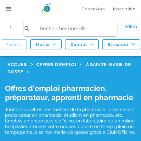
Connexion
Inscription
20km
Favoris
Métier
Contrat
Structure
F
ACCUEIL
OFFRES D'EMPLOI
À SAINTE-MARIE-DE-
GOSSE
i
l
Offres d'emploi pharmacien,
t
préparateur, apprenti en pharmacie
r
Toutes nos offres des métiers de la pharmacie : pharmacien,
e
préparateur en pharmacie, étudiant en pharmacie, etc.
s
Emplois en pharmacie d'officine, en laboratoire ou en milieu
hospitalier. Trouvez votre nouveau poste en temps plein ou
d
temps partiel à sainte-marie-de-gosse grâce à Club Officine.
e