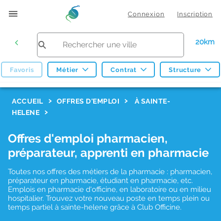
Connexion
Inscription
20km
Favoris
Métier
Contrat
Structure
F
ACCUEIL
OFFRES D'EMPLOI
À SAINTE-
HELENE
i
l
Offres d'emploi pharmacien,
t
préparateur, apprenti en pharmacie
r
Toutes nos offres des métiers de la pharmacie : pharmacien,
e
préparateur en pharmacie, étudiant en pharmacie, etc.
s
Emplois en pharmacie d'officine, en laboratoire ou en milieu
hospitalier. Trouvez votre nouveau poste en temps plein ou
d
temps partiel à sainte-helene grâce à Club Officine.
e