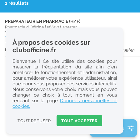
1 résultats
r
e
PRÉPARATEUR EN PHARMACIE (H/F)
c
Pharmacie d'Officine
|
56600
Lanester
h
CDD
temps plein
À propos des cookies sur
Jusqu'au 22/08/26
e
clubofficine.fr
Publiée il y a 61 jour(s)
#199851
r
Bienvenue ! Ce site utilise des cookies pour
c
mesurer la fréquentation du site afin d’en
améliorer le fonctionnement et l’administration,
h
pour améliorer votre expérience utilisateur, ainsi
e
que pour vous proposer des services interactifs.
Nous conservons votre choix mais vous pouvez
changer ce choix à tout moment en vous
Réinitialiser
rendant sur la page
Données personnelles et
cookies.
2
0
TOUT REFUSER
TOUT ACCEPTER
k
2 filtre(s) actifs
m
Consulter les offres de la France d'outre-mer