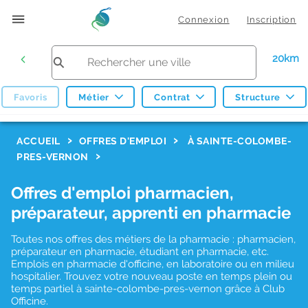
Connexion
Inscription
20km
Favoris
Métier
Contrat
Structure
F
ACCUEIL
OFFRES D'EMPLOI
À SAINTE-COLOMBE-
PRES-VERNON
i
l
Offres d'emploi pharmacien,
t
préparateur, apprenti en pharmacie
r
Toutes nos offres des métiers de la pharmacie : pharmacien,
e
préparateur en pharmacie, étudiant en pharmacie, etc.
s
Emplois en pharmacie d'officine, en laboratoire ou en milieu
hospitalier. Trouvez votre nouveau poste en temps plein ou
d
temps partiel à sainte-colombe-pres-vernon grâce à Club
Officine.
e