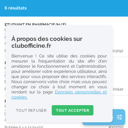
r
6 résultats
e
c
ETUDIANT EN PHARMACIE (H/F)
Pharmacie d'Officine
|
27200
Vernon
h
CDI
À propos des cookies sur
temps partiel
e
À partir du 30/08/26
clubofficine.fr
r
Publiée il y a 17 jour(s)
#203092
Bienvenue ! Ce site utilise des cookies pour
c
mesurer la fréquentation du site afin d’en
PRÉPARATEUR EN PHARMACIE (H/F)
améliorer le fonctionnement et l’administration,
h
Pharmacie d'Officine
|
27000
Évreux
pour améliorer votre expérience utilisateur, ainsi
e
CDI
temps plein
Logement
que pour vous proposer des services interactifs.
Nous conservons votre choix mais vous pouvez
Dès que possible
changer ce choix à tout moment en vous
Publiée il y a 20 jour(s)
#202942
Réinitialiser
rendant sur la page
Données personnelles et
cookies.
PHARMACIEN (H/F)
2
Pharmacie d'Officine
|
27940
Le Val-D'Hazey
0
TOUT REFUSER
TOUT ACCEPTER
k
CDI
temps plein
2 filtre(s) actifs
m
À partir du 30/08/26
Consulter les offres de la France d'outre-mer
Publiée il y a 23 jour(s)
#202710