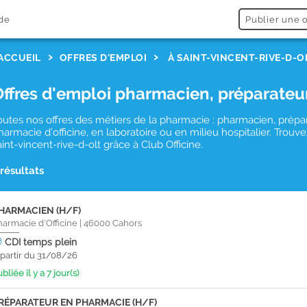
de
Publier une o
ACCUEIL
OFFRES D'EMPLOI
À SAINT-VINCENT-RIVE-D-O
Offres d'emploi pharmacien, préparateu
outes nos offres des métiers de la pharmacie : pharmacien, prépa
harmacie d'officine, en laboratoire ou en milieu hospitalier. Tro
aint-vincent-rive-d-olt grâce à Club Officine.
 résultats
HARMACIEN (H/F)
harmacie d'Officine
|
46000
Cahors
CDI
temps plein
 partir du 31/08/26
bliée il y a 7 jour(s)
RÉPARATEUR EN PHARMACIE (H/F)