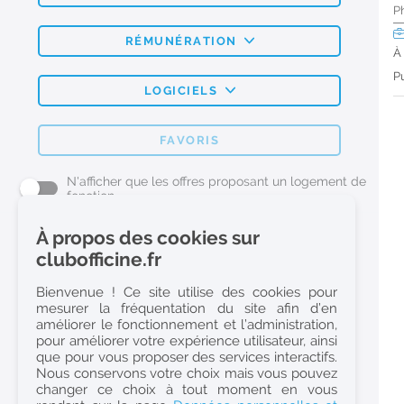
P
RÉMUNÉRATION
À
Pu
LOGICIELS
FAVORIS
N'afficher que les offres proposant un logement de
fonction
À propos des cookies sur
L'emploi Pharmacie par métier
clubofficine.fr
Pharmacien (H/F)
Bienvenue ! Ce site utilise des cookies pour
mesurer la fréquentation du site afin d’en
Préparateur en Pharmacie (H/F)
améliorer le fonctionnement et l’administration,
Etudiant en Pharmacie (H/F)
pour améliorer votre expérience utilisateur, ainsi
que pour vous proposer des services interactifs.
Etudiant en Pharmacie 6e année validée (H/F)
Nous conservons votre choix mais vous pouvez
Conseiller Dermo Cosmetique - Esthéticienne (H/F)
changer ce choix à tout moment en vous