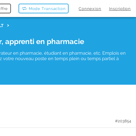
ffre
Mode Transaction
Connexion
Inscription
LT
r, apprenti en pharmacie
rateur en pharmacie, étudiant en pharmacie, etc. Emplois en
uvez votre nouveau poste en temps plein ou temps partiel à
#203854