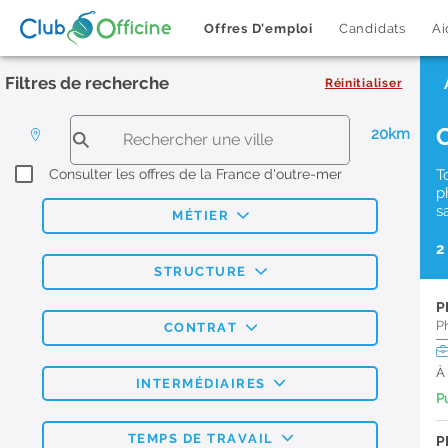
Offres D'emploi
Candidats
Ai
Filtres de recherche
Réinitialiser
20km
Consulter les offres de la France d'outre-mer
T
p
s
MÉTIER
2
STRUCTURE
P
P
CONTRAT
À
INTERMÉDIAIRES
Pu
TEMPS DE TRAVAIL
P