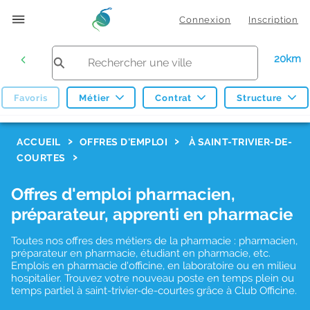
Connexion
Inscription
20km
Favoris
Métier
Contrat
Structure
F
ACCUEIL
OFFRES D'EMPLOI
À SAINT-TRIVIER-DE-
COURTES
i
l
Offres d'emploi pharmacien,
t
préparateur, apprenti en pharmacie
r
Toutes nos offres des métiers de la pharmacie : pharmacien,
e
préparateur en pharmacie, étudiant en pharmacie, etc.
s
Emplois en pharmacie d'officine, en laboratoire ou en milieu
hospitalier. Trouvez votre nouveau poste en temps plein ou
d
temps partiel à saint-trivier-de-courtes grâce à Club Officine.
e