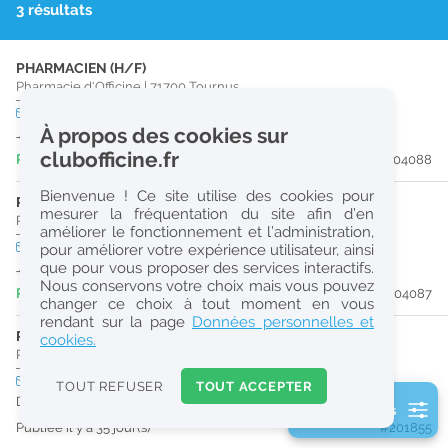
3 résultats
r
e
PHARMACIEN (H/F)
c
Pharmacie d'Officine
|
71700
Tournus
h
CDD
temps partiel
À propos des cookies sur
Jusqu'au 30/12/26
e
clubofficine.fr
Publiée il y a 4 jour(s)
#204088
r
Bienvenue ! Ce site utilise des cookies pour
c
PRÉPARATEUR EN PHARMACIE (H/F)
mesurer la fréquentation du site afin d’en
Pharmacie d'Officine
|
71700
Tournus
améliorer le fonctionnement et l’administration,
h
CDD
temps partiel
pour améliorer votre expérience utilisateur, ainsi
e
que pour vous proposer des services interactifs.
Jusqu'au 29/12/26
Nous conservons votre choix mais vous pouvez
Publiée il y a 4 jour(s)
#204087
changer ce choix à tout moment en vous
Réinitialiser
rendant sur la page
Données personnelles et
PHARMACIEN (H/F)
cookies.
Pharmacie d'Officine
|
01340
Montrevel-En-Bresse
2
0
CDI
temps plein
TOUT REFUSER
TOUT ACCEPTER
URGENT
k
Dès que possible
2 filtre(s) actifs
m
Publiée il y a 35 jour(s)
#201855
Consulter les offres de la France d'outre-mer