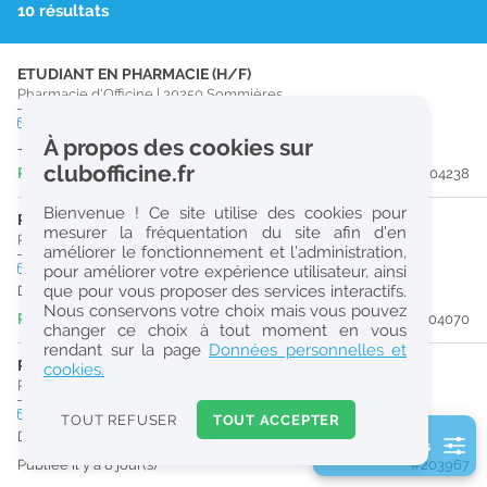
10 résultats
r
e
ETUDIANT EN PHARMACIE (H/F)
c
Pharmacie d'Officine
|
30250
Sommières
h
CDD
temps plein
À propos des cookies sur
Jusqu'au 02/09/26
e
clubofficine.fr
Publiée il y a 4 jour(s)
#204238
r
Bienvenue ! Ce site utilise des cookies pour
c
PRÉPARATEUR EN PHARMACIE (H/F)
mesurer la fréquentation du site afin d’en
Pharmacie d'Officine
|
30100
Alès
améliorer le fonctionnement et l’administration,
h
CDI
temps plein
pour améliorer votre expérience utilisateur, ainsi
e
que pour vous proposer des services interactifs.
Dès que possible
Nous conservons votre choix mais vous pouvez
Publiée il y a 5 jour(s)
#204070
changer ce choix à tout moment en vous
Réinitialiser
rendant sur la page
Données personnelles et
PHARMACIEN (H/F)
cookies.
Pharmacie d'Officine
|
30250
Sommières
2
0
CDI
temps partiel
TOUT REFUSER
TOUT ACCEPTER
k
Dès que possible
2 filtre(s) actifs
m
Publiée il y a 8 jour(s)
#203967
Consulter les offres de la France d'outre-mer