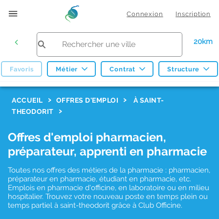
Connexion
Inscription
20km
Favoris
Métier
Contrat
Structure
F
ACCUEIL
OFFRES D'EMPLOI
À SAINT-
THEODORIT
i
l
Offres d'emploi pharmacien,
t
préparateur, apprenti en pharmacie
r
Toutes nos offres des métiers de la pharmacie : pharmacien,
e
préparateur en pharmacie, étudiant en pharmacie, etc.
s
Emplois en pharmacie d'officine, en laboratoire ou en milieu
hospitalier. Trouvez votre nouveau poste en temps plein ou
d
temps partiel à saint-theodorit grâce à Club Officine.
e