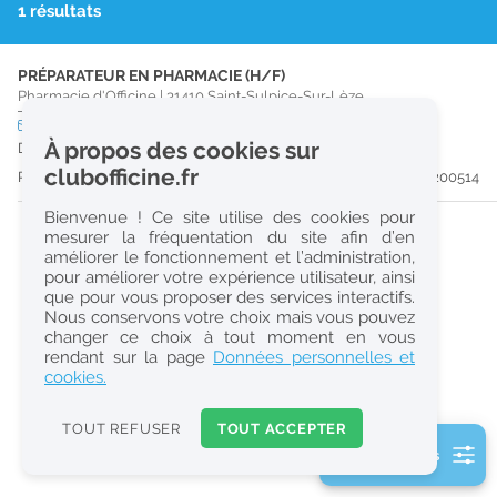
1 résultats
r
e
PRÉPARATEUR EN PHARMACIE (H/F)
c
Pharmacie d'Officine
|
31410
Saint-Sulpice-Sur-Lèze
h
CDD
temps plein
À propos des cookies sur
Du 31/08/26 au 30/08/27
e
clubofficine.fr
Publiée il y a 51 jour(s)
#200514
r
Bienvenue ! Ce site utilise des cookies pour
c
mesurer la fréquentation du site afin d’en
améliorer le fonctionnement et l’administration,
h
pour améliorer votre expérience utilisateur, ainsi
e
que pour vous proposer des services interactifs.
Nous conservons votre choix mais vous pouvez
changer ce choix à tout moment en vous
Réinitialiser
rendant sur la page
Données personnelles et
cookies.
2
0
TOUT REFUSER
TOUT ACCEPTER
k
2 filtre(s) actifs
m
Consulter les offres de la France d'outre-mer