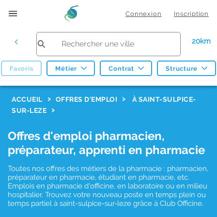
Connexion
Inscription
20km
Favoris
Métier
Contrat
Structure
F
ACCUEIL
OFFRES D'EMPLOI
À SAINT-SULPICE-
SUR-LEZE
i
l
Offres d'emploi pharmacien,
t
préparateur, apprenti en pharmacie
r
Toutes nos offres des métiers de la pharmacie : pharmacien,
e
préparateur en pharmacie, étudiant en pharmacie, etc.
s
Emplois en pharmacie d'officine, en laboratoire ou en milieu
hospitalier. Trouvez votre nouveau poste en temps plein ou
d
temps partiel à saint-sulpice-sur-leze grâce à Club Officine.
e