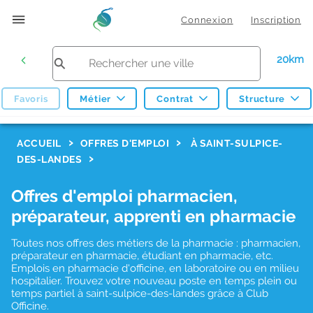
Connexion
Inscription
20km
Favoris
Métier
Contrat
Structure
F
ACCUEIL
OFFRES D'EMPLOI
À SAINT-SULPICE-
DES-LANDES
i
l
Offres d'emploi pharmacien,
t
préparateur, apprenti en pharmacie
r
Toutes nos offres des métiers de la pharmacie : pharmacien,
e
préparateur en pharmacie, étudiant en pharmacie, etc.
s
Emplois en pharmacie d'officine, en laboratoire ou en milieu
hospitalier. Trouvez votre nouveau poste en temps plein ou
d
temps partiel à saint-sulpice-des-landes grâce à Club
Officine.
e