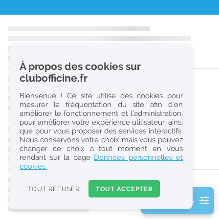
r
e
c
h
À propos des cookies sur
e
clubofficine.fr
r
Bienvenue ! Ce site utilise des cookies pour
c
mesurer la fréquentation du site afin d’en
améliorer le fonctionnement et l’administration,
h
pour améliorer votre expérience utilisateur, ainsi
e
que pour vous proposer des services interactifs.
Nous conservons votre choix mais vous pouvez
changer ce choix à tout moment en vous
Réinitialiser
rendant sur la page
Données personnelles et
cookies.
2
0
TOUT REFUSER
TOUT ACCEPTER
k
2 filtre(s) actifs
m
Consulter les offres de la France d'outre-mer