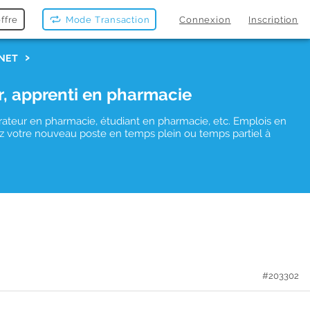
ffre
Mode Transaction
Connexion
Inscription
NET
r, apprenti en pharmacie
rateur en pharmacie, étudiant en pharmacie, etc. Emplois en
uvez votre nouveau poste en temps plein ou temps partiel à
#203302