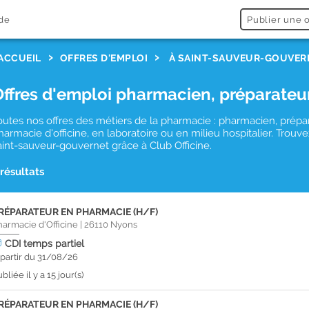
de
Publier une o
ACCUEIL
OFFRES D'EMPLOI
À SAINT-SAUVEUR-GOUVER
Offres d'emploi pharmacien, préparateu
outes nos offres des métiers de la pharmacie : pharmacien, prépa
harmacie d'officine, en laboratoire ou en milieu hospitalier. Tro
aint-sauveur-gouvernet grâce à Club Officine.
 résultats
RÉPARATEUR EN PHARMACIE (H/F)
harmacie d'Officine
|
26110
Nyons
CDI
temps partiel
 partir du 31/08/26
bliée il y a 15 jour(s)
RÉPARATEUR EN PHARMACIE (H/F)