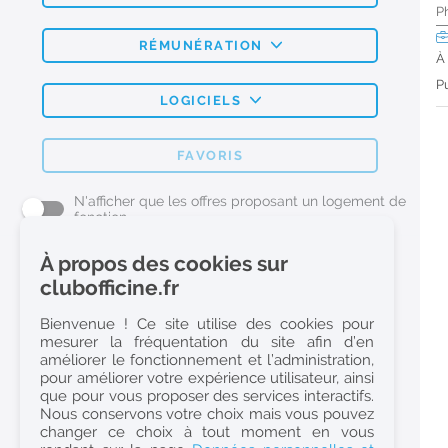
P
RÉMUNÉRATION
À
Pu
LOGICIELS
FAVORIS
N'afficher que les offres proposant un logement de
fonction
À propos des cookies sur
L'emploi Pharmacie par métier
clubofficine.fr
Pharmacien (H/F)
Bienvenue ! Ce site utilise des cookies pour
mesurer la fréquentation du site afin d’en
Préparateur en Pharmacie (H/F)
améliorer le fonctionnement et l’administration,
Etudiant en Pharmacie (H/F)
pour améliorer votre expérience utilisateur, ainsi
que pour vous proposer des services interactifs.
Etudiant en Pharmacie 6e année validée (H/F)
Nous conservons votre choix mais vous pouvez
Conseiller Dermo Cosmetique - Esthéticienne (H/F)
changer ce choix à tout moment en vous