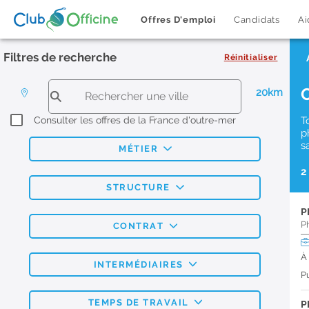
Offres D'emploi
Candidats
Ai
Filtres de recherche
Réinitialiser
20km
Consulter les offres de la France d'outre-mer
T
p
s
MÉTIER
2
STRUCTURE
P
P
CONTRAT
À
INTERMÉDIAIRES
Pu
TEMPS DE TRAVAIL
P