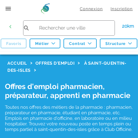
Connexion
Inscription
20km
Favoris
Métier
Contrat
Structure
F
ACCUEIL
OFFRES D'EMPLOI
À SAINT-QUENTIN-
DES-ISLES
i
l
Offres d'emploi pharmacien,
t
préparateur, apprenti en pharmacie
r
Toutes nos offres des métiers de la pharmacie : pharmacien,
e
préparateur en pharmacie, étudiant en pharmacie, etc.
s
Emplois en pharmacie d'officine, en laboratoire ou en milieu
hospitalier. Trouvez votre nouveau poste en temps plein ou
d
temps partiel à saint-quentin-des-isles grâce à Club Officine.
e