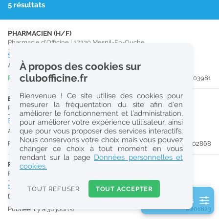
5 résultats
r
e
PHARMACIEN (H/F)
c
Pharmacie d'Officine
|
27330
Mesnil-En-Ouche
h
CDI
temps plein
À propos des cookies sur
À partir du 21/08/26
e
clubofficine.fr
Publiée il y a 6 jour(s)
#203981
r
Bienvenue ! Ce site utilise des cookies pour
c
ETUDIANT EN PHARMACIE (H/F)
mesurer la fréquentation du site afin d’en
Pharmacie d'Officine
|
27300
Bernay
améliorer le fonctionnement et l’administration,
h
CDI
temps partiel
pour améliorer votre expérience utilisateur, ainsi
e
que pour vous proposer des services interactifs.
À partir du 31/08/26
Nous conservons votre choix mais vous pouvez
Publiée il y a 21 jour(s)
#202868
changer ce choix à tout moment en vous
Réinitialiser
rendant sur la page
Données personnelles et
PRÉPARATEUR EN PHARMACIE (H/F)
cookies.
Pharmacie d'Officine
|
27300
Bernay
2
0
CDI
temps plein
TOUT REFUSER
TOUT ACCEPTER
k
Dès que possible
2 filtre(s) actifs
m
Publiée il y a 36 jour(s)
#201823
Consulter les offres de la France d'outre-mer