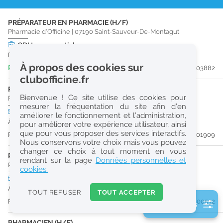
r
PRÉPARATEUR EN PHARMACIE (H/F)
e
Pharmacie d'Officine
|
07190
Saint-Sauveur-De-Montagut
c
CDI
temps partiel
Dès que possible
h
À propos des cookies sur
Publiée il y a 6 jour(s)
#203882
e
clubofficine.fr
r
PHARMACIEN (H/F)
Bienvenue ! Ce site utilise des cookies pour
Pharmacie d'Officine
|
07320
Saint-Agrève
c
mesurer la fréquentation du site afin d’en
CDI
temps plein
améliorer le fonctionnement et l’administration,
h
À partir du 22/08/26
pour améliorer votre expérience utilisateur, ainsi
e
que pour vous proposer des services interactifs.
Publiée il y a 34 jour(s)
#201909
Nous conservons votre choix mais vous pouvez
changer ce choix à tout moment en vous
PHARMACIEN (H/F)
Réinitialiser
rendant sur la page
Données personnelles et
Pharmacie d'Officine
|
07310
Saint-Martin-De-Valamas
cookies.
CDI
temps plein
2
URGENT
À partir du 31/08/26
0
TOUT REFUSER
TOUT ACCEPTER
k
Publiée il y a 50 jour(s)
#200532
2 filtre(s) actifs
m
Consulter les offres de la France d'outre-mer
PHARMACIEN (H/F)