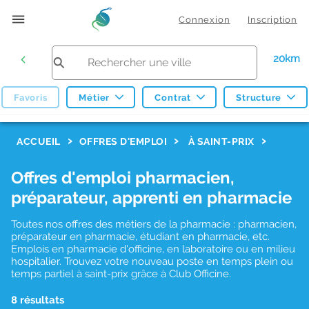
Connexion
Inscription
20km
Favoris
Métier
Contrat
Structure
F
ACCUEIL
OFFRES D'EMPLOI
À SAINT-PRIX
i
Offres d'emploi pharmacien,
l
préparateur, apprenti en pharmacie
t
r
Toutes nos offres des métiers de la pharmacie : pharmacien,
préparateur en pharmacie, étudiant en pharmacie, etc.
e
Emplois en pharmacie d'officine, en laboratoire ou en milieu
hospitalier. Trouvez votre nouveau poste en temps plein ou
s
temps partiel à saint-prix grâce à Club Officine.
d
8 résultats
e