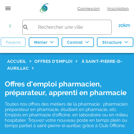
Connexion
Inscription
20km
Favoris
Métier
Contrat
Structure
F
ACCUEIL
OFFRES D'EMPLOI
À SAINT-PIERRE-D-
AURILLAC
i
l
Offres d'emploi pharmacien,
t
préparateur, apprenti en pharmacie
r
Toutes nos offres des métiers de la pharmacie : pharmacien,
e
préparateur en pharmacie, étudiant en pharmacie, etc.
s
Emplois en pharmacie d'officine, en laboratoire ou en milieu
hospitalier. Trouvez votre nouveau poste en temps plein ou
d
temps partiel à saint-pierre-d-aurillac grâce à Club Officine.
e