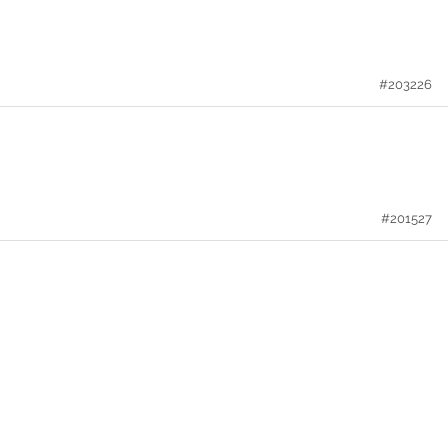
#203226
#201527