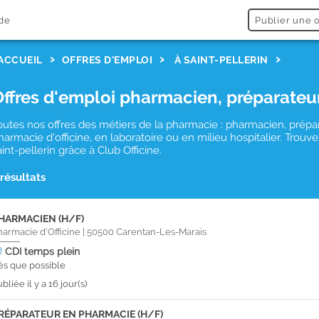
de
Publier une o
ACCUEIL
OFFRES D'EMPLOI
À SAINT-PELLERIN
Offres d'emploi pharmacien, préparateu
outes nos offres des métiers de la pharmacie : pharmacien, prépa
harmacie d'officine, en laboratoire ou en milieu hospitalier. Tro
aint-pellerin grâce à Club Officine.
 résultats
HARMACIEN (H/F)
harmacie d'Officine
|
50500
Carentan-Les-Marais
CDI
temps plein
ès que possible
bliée il y a 16 jour(s)
RÉPARATEUR EN PHARMACIE (H/F)