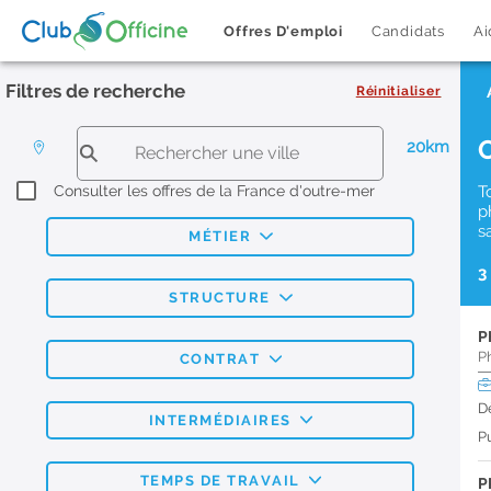
Offres D'emploi
Candidats
Ai
Filtres de recherche
Réinitialiser
20km
Consulter les offres de la France d'outre-mer
T
p
s
MÉTIER
3
STRUCTURE
P
P
CONTRAT
D
INTERMÉDIAIRES
Pu
TEMPS DE TRAVAIL
P