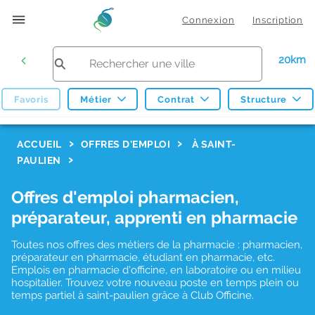
Connexion
Inscription
20km
Favoris
Métier
Contrat
Structure
F
ACCUEIL
OFFRES D'EMPLOI
À SAINT-
PAULIEN
i
l
Offres d'emploi pharmacien,
t
préparateur, apprenti en pharmacie
r
Toutes nos offres des métiers de la pharmacie : pharmacien,
e
préparateur en pharmacie, étudiant en pharmacie, etc.
s
Emplois en pharmacie d'officine, en laboratoire ou en milieu
hospitalier. Trouvez votre nouveau poste en temps plein ou
d
temps partiel à saint-paulien grâce à Club Officine.
e