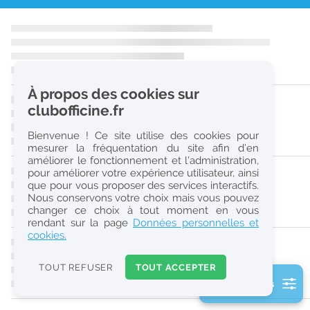
r
e
c
h
À propos des cookies sur
e
clubofficine.fr
r
Bienvenue ! Ce site utilise des cookies pour
c
mesurer la fréquentation du site afin d’en
améliorer le fonctionnement et l’administration,
h
pour améliorer votre expérience utilisateur, ainsi
e
que pour vous proposer des services interactifs.
Nous conservons votre choix mais vous pouvez
changer ce choix à tout moment en vous
Réinitialiser
rendant sur la page
Données personnelles et
cookies.
2
0
TOUT REFUSER
TOUT ACCEPTER
k
2 filtre(s) actifs
m
Consulter les offres de la France d'outre-mer