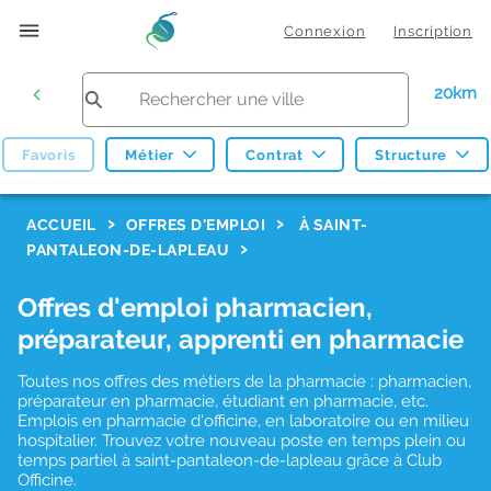
Connexion
Inscription
20km
Favoris
Métier
Contrat
Structure
F
ACCUEIL
OFFRES D'EMPLOI
À SAINT-
PANTALEON-DE-LAPLEAU
i
l
Offres d'emploi pharmacien,
t
préparateur, apprenti en pharmacie
r
Toutes nos offres des métiers de la pharmacie : pharmacien,
e
préparateur en pharmacie, étudiant en pharmacie, etc.
s
Emplois en pharmacie d'officine, en laboratoire ou en milieu
hospitalier. Trouvez votre nouveau poste en temps plein ou
d
temps partiel à saint-pantaleon-de-lapleau grâce à Club
Officine.
e