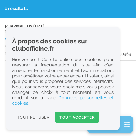
r
1 résultats
e
c
PHARMACIEN (H/F)
Pharmacie d'Officine
|
19160
Neuvic
h
CDI
À propos des cookies sur
temps plein
Logement
e
À partir du 30/08/26
clubofficine.fr
r
Publiée il y a 46 jour(s)
#200969
Bienvenue ! Ce site utilise des cookies pour
c
mesurer la fréquentation du site afin d’en
améliorer le fonctionnement et l’administration,
h
pour améliorer votre expérience utilisateur, ainsi
e
que pour vous proposer des services interactifs.
Nous conservons votre choix mais vous pouvez
changer ce choix à tout moment en vous
Réinitialiser
rendant sur la page
Données personnelles et
cookies.
2
0
TOUT REFUSER
TOUT ACCEPTER
k
2 filtre(s) actifs
m
Consulter les offres de la France d'outre-mer