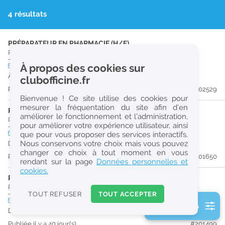
r
4 résultats
e
c
PRÉPARATEUR EN PHARMACIE (H/F)
Pharmacie d'Officine
|
16170
Rouillac
h
CDI
À propos des cookies sur
temps plein
e
À partir du 30/09/26
clubofficine.fr
r
Publiée il y a 26 jour(s)
#202529
Bienvenue ! Ce site utilise des cookies pour
c
mesurer la fréquentation du site afin d’en
PRÉPARATEUR EN PHARMACIE (H/F)
améliorer le fonctionnement et l’administration,
h
Pharmacie d'Officine
|
16100
Châteaubernard
pour améliorer votre expérience utilisateur, ainsi
e
CDI
temps plein
que pour vous proposer des services interactifs.
Nous conservons votre choix mais vous pouvez
Dès que possible
changer ce choix à tout moment en vous
Publiée il y a 38 jour(s)
#201650
Réinitialiser
rendant sur la page
Données personnelles et
cookies.
PHARMACIEN (H/F)
2
Pharmacie d'Officine
|
16100
Châteaubernard
0
TOUT REFUSER
TOUT ACCEPTER
k
CDI
temps plein
2 filtre(s) actifs
m
Dès que possible
Consulter les offres de la France d'outre-mer
Publiée il y a 40 jour(s)
#201499