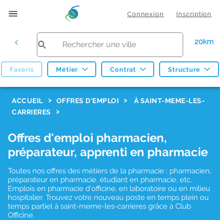
Connexion
Inscription
20km
Favoris
Métier
Contrat
Structure
F
ACCUEIL
OFFRES D'EMPLOI
À SAINT-MEME-LES-
CARRIERES
i
l
Offres d'emploi pharmacien,
t
préparateur, apprenti en pharmacie
r
Toutes nos offres des métiers de la pharmacie : pharmacien,
e
préparateur en pharmacie, étudiant en pharmacie, etc.
s
Emplois en pharmacie d'officine, en laboratoire ou en milieu
hospitalier. Trouvez votre nouveau poste en temps plein ou
d
temps partiel à saint-meme-les-carrieres grâce à Club
Officine.
e