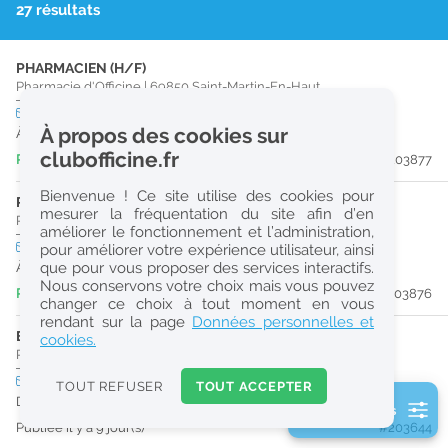
27 résultats
r
e
PHARMACIEN (H/F)
c
Pharmacie d'Officine
|
69850
Saint-Martin-En-Haut
h
CDI
temps plein
À propos des cookies sur
À partir du 13/09/26
e
clubofficine.fr
Publiée il y a 6 jour(s)
#203877
r
Bienvenue ! Ce site utilise des cookies pour
c
PHARMACIEN (H/F)
mesurer la fréquentation du site afin d’en
Pharmacie d'Officine
|
69850
Saint-Martin-En-Haut
améliorer le fonctionnement et l’administration,
h
CDI
temps partiel
pour améliorer votre expérience utilisateur, ainsi
e
que pour vous proposer des services interactifs.
À partir du 13/09/26
Nous conservons votre choix mais vous pouvez
Publiée il y a 6 jour(s)
#203876
changer ce choix à tout moment en vous
Réinitialiser
rendant sur la page
Données personnelles et
ETUDIANT EN PHARMACIE 6E ANNÉE VALIDÉE (H/F)
cookies.
Pharmacie d'Officine
|
42270
Saint-Priest-En-Jarez
2
0
CDD
temps plein
TOUT REFUSER
TOUT ACCEPTER
k
Du 29/08/26 au 29/12/26
2 filtre(s) actifs
m
Publiée il y a 9 jour(s)
#203644
Consulter les offres de la France d'outre-mer