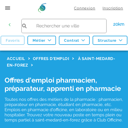
Connexion
Inscription
20km
Favoris
Métier
Contrat
Structure
F
ACCUEIL
OFFRES D'EMPLOI
À SAINT-MEDARD-
EN-FOREZ
i
l
Offres d'emploi pharmacien,
t
préparateur, apprenti en pharmacie
r
Toutes nos offres des métiers de la pharmacie : pharmacien,
e
préparateur en pharmacie, étudiant en pharmacie, etc.
s
Emplois en pharmacie d'officine, en laboratoire ou en milieu
hospitalier. Trouvez votre nouveau poste en temps plein ou
d
temps partiel à saint-medard-en-forez grâce à Club Officine.
e