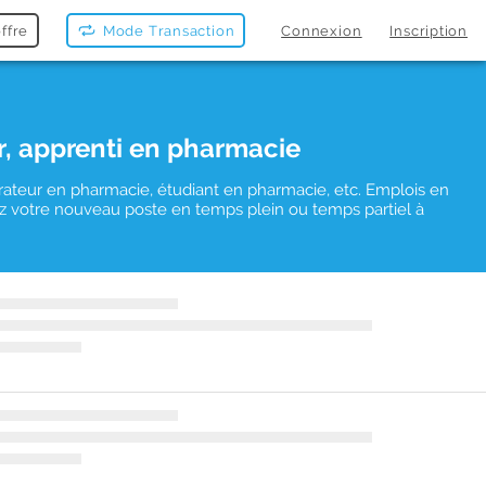
ffre
Mode Transaction
Connexion
Inscription
r, apprenti en pharmacie
rateur en pharmacie, étudiant en pharmacie, etc. Emplois en
uvez votre nouveau poste en temps plein ou temps partiel à