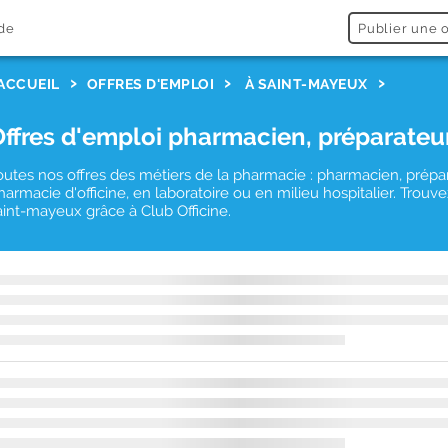
de
Publier une o
ACCUEIL
OFFRES D'EMPLOI
À SAINT-MAYEUX
Offres d'emploi pharmacien, préparateu
outes nos offres des métiers de la pharmacie : pharmacien, prépa
harmacie d'officine, en laboratoire ou en milieu hospitalier. Tro
aint-mayeux grâce à Club Officine.