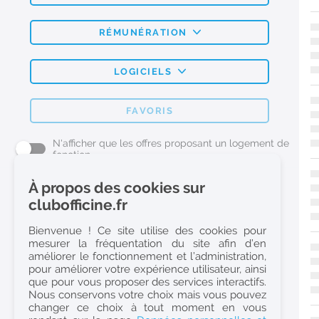
RÉMUNÉRATION
LOGICIELS
FAVORIS
N'afficher que les offres proposant un logement de
fonction
À propos des cookies sur
L'emploi Pharmacie par métier
clubofficine.fr
Pharmacien (H/F)
Bienvenue ! Ce site utilise des cookies pour
mesurer la fréquentation du site afin d’en
Préparateur en Pharmacie (H/F)
améliorer le fonctionnement et l’administration,
Etudiant en Pharmacie (H/F)
pour améliorer votre expérience utilisateur, ainsi
que pour vous proposer des services interactifs.
Etudiant en Pharmacie 6e année validée (H/F)
Nous conservons votre choix mais vous pouvez
Conseiller Dermo Cosmetique - Esthéticienne (H/F)
changer ce choix à tout moment en vous