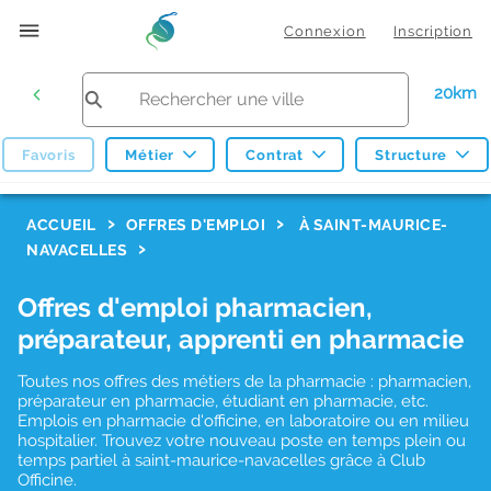
Connexion
Inscription
20km
Favoris
Métier
Contrat
Structure
F
ACCUEIL
OFFRES D'EMPLOI
À SAINT-MAURICE-
NAVACELLES
i
l
Offres d'emploi pharmacien,
t
préparateur, apprenti en pharmacie
r
Toutes nos offres des métiers de la pharmacie : pharmacien,
e
préparateur en pharmacie, étudiant en pharmacie, etc.
s
Emplois en pharmacie d'officine, en laboratoire ou en milieu
hospitalier. Trouvez votre nouveau poste en temps plein ou
d
temps partiel à saint-maurice-navacelles grâce à Club
Officine.
e