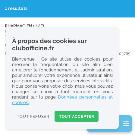
r
1 résultats
e
c
PHARMACIEN (H/F)
Pharmacie d'Officine
|
30120
Le Vigan
h
CDI
À propos des cookies sur
temps plein
e
Dès que possible
clubofficine.fr
r
Publiée il y a 10 jour(s)
#203765
Bienvenue ! Ce site utilise des cookies pour
c
mesurer la fréquentation du site afin d’en
améliorer le fonctionnement et l’administration,
h
pour améliorer votre expérience utilisateur, ainsi
e
que pour vous proposer des services interactifs.
Nous conservons votre choix mais vous pouvez
changer ce choix à tout moment en vous
Réinitialiser
rendant sur la page
Données personnelles et
cookies.
2
0
TOUT REFUSER
TOUT ACCEPTER
k
2 filtre(s) actifs
m
Consulter les offres de la France d'outre-mer