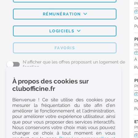
P
RÉMUNÉRATION
D
Pu
LOGICIELS
P
P
FAVORIS
À
N'afficher que les offres proposant un logement de
fonction
Pu
À propos des cookies sur
P
L'emploi Pharmacie par métier
P
clubofficine.fr
Pharmacien (H/F)
Bienvenue ! Ce site utilise des cookies pour
D
mesurer la fréquentation du site afin d’en
Préparateur en Pharmacie (H/F)
Pu
améliorer le fonctionnement et l’administration,
Etudiant en Pharmacie (H/F)
pour améliorer votre expérience utilisateur, ainsi
que pour vous proposer des services interactifs.
E
Etudiant en Pharmacie 6e année validée (H/F)
Nous conservons votre choix mais vous pouvez
P
Conseiller Dermo Cosmetique - Esthéticienne (H/F)
changer ce choix à tout moment en vous