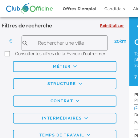
Offres D'emploi
Candidats
Ai
Filtres de recherche
Réinitialiser
20km
Consulter les offres de la France d'outre-mer
T
p
s
MÉTIER
7
STRUCTURE
P
P
CONTRAT
D
INTERMÉDIAIRES
Pu
TEMPS DE TRAVAIL
P