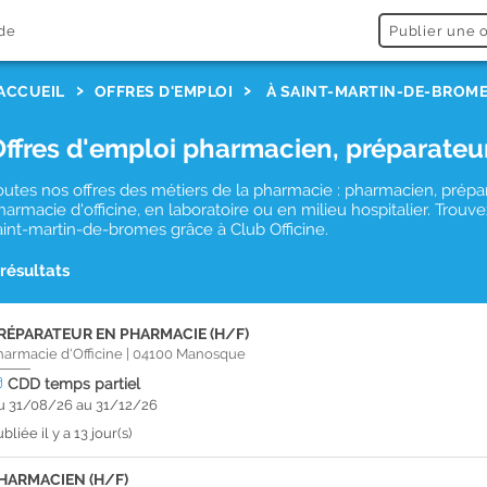
de
Publier une o
ACCUEIL
OFFRES D'EMPLOI
À SAINT-MARTIN-DE-BROM
Offres d'emploi pharmacien, préparateu
outes nos offres des métiers de la pharmacie : pharmacien, prépa
harmacie d'officine, en laboratoire ou en milieu hospitalier. Tro
aint-martin-de-bromes grâce à Club Officine.
 résultats
RÉPARATEUR EN PHARMACIE (H/F)
harmacie d'Officine
|
04100
Manosque
CDD
temps partiel
u 31/08/26 au 31/12/26
bliée il y a 13 jour(s)
HARMACIEN (H/F)