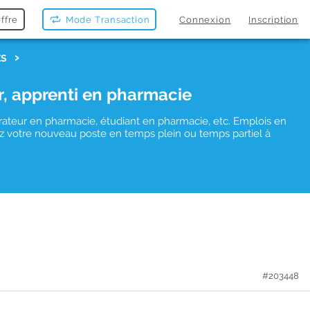
ffre
Mode Transaction
Connexion
Inscription
ES
r, apprenti en pharmacie
rateur en pharmacie, étudiant en pharmacie, etc. Emplois en
uvez votre nouveau poste en temps plein ou temps partiel à
#203448