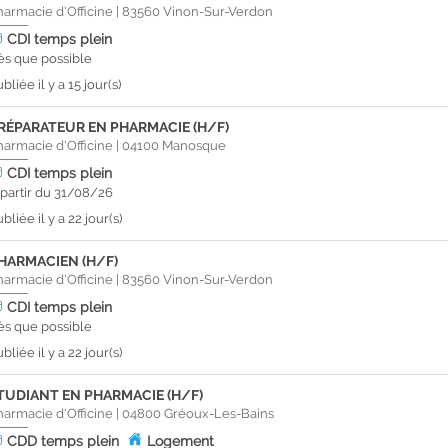
harmacie d'Officine
|
83560
Vinon-Sur-Verdon
CDI
temps plein
ès que possible
bliée il y a 15 jour(s)
RÉPARATEUR EN PHARMACIE (H/F)
harmacie d'Officine
|
04100
Manosque
CDI
temps plein
 partir du 31/08/26
bliée il y a 22 jour(s)
HARMACIEN (H/F)
harmacie d'Officine
|
83560
Vinon-Sur-Verdon
CDI
temps plein
ès que possible
bliée il y a 22 jour(s)
TUDIANT EN PHARMACIE (H/F)
harmacie d'Officine
|
04800
Gréoux-Les-Bains
CDD
temps plein
Logement