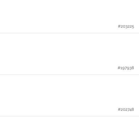
#203225
#197938
#202748