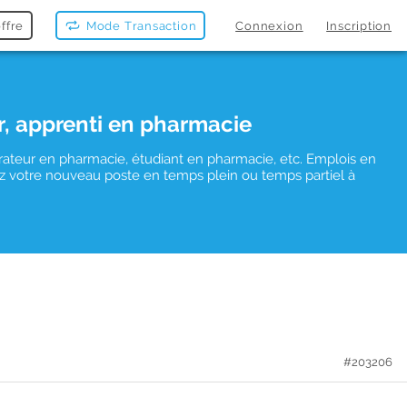
ffre
Mode Transaction
Connexion
Inscription
r, apprenti en pharmacie
rateur en pharmacie, étudiant en pharmacie, etc. Emplois en
uvez votre nouveau poste en temps plein ou temps partiel à
#203206