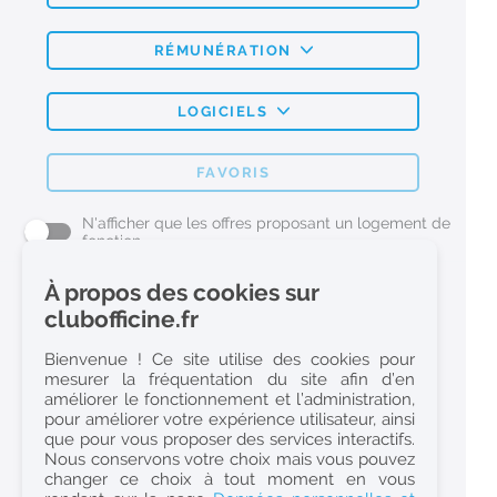
RÉMUNÉRATION
LOGICIELS
FAVORIS
N'afficher que les offres proposant un logement de
fonction
À propos des cookies sur
L'emploi Pharmacie par métier
clubofficine.fr
Pharmacien (H/F)
Bienvenue ! Ce site utilise des cookies pour
mesurer la fréquentation du site afin d’en
Préparateur en Pharmacie (H/F)
améliorer le fonctionnement et l’administration,
Etudiant en Pharmacie (H/F)
pour améliorer votre expérience utilisateur, ainsi
que pour vous proposer des services interactifs.
Etudiant en Pharmacie 6e année validée (H/F)
Nous conservons votre choix mais vous pouvez
Conseiller Dermo Cosmetique - Esthéticienne (H/F)
changer ce choix à tout moment en vous