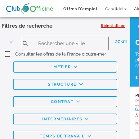
Offres D'emploi
Candidats
Ai
Filtres de recherche
Réinitialiser
20km
Consulter les offres de la France d'outre-mer
T
p
s
MÉTIER
1
STRUCTURE
P
P
CONTRAT
À
INTERMÉDIAIRES
Pu
TEMPS DE TRAVAIL