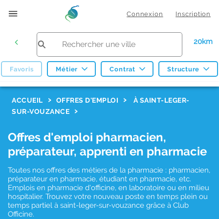
Connexion
Inscription
20km
Favoris
Métier
Contrat
Structure
F
ACCUEIL
OFFRES D'EMPLOI
À SAINT-LEGER-
SUR-VOUZANCE
i
l
Offres d'emploi pharmacien,
t
préparateur, apprenti en pharmacie
r
Toutes nos offres des métiers de la pharmacie : pharmacien,
e
préparateur en pharmacie, étudiant en pharmacie, etc.
s
Emplois en pharmacie d'officine, en laboratoire ou en milieu
hospitalier. Trouvez votre nouveau poste en temps plein ou
d
temps partiel à saint-leger-sur-vouzance grâce à Club
Officine.
e