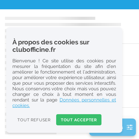
r
e
c
h
À propos des cookies sur
e
clubofficine.fr
r
Bienvenue ! Ce site utilise des cookies pour
c
mesurer la fréquentation du site afin d’en
améliorer le fonctionnement et l’administration,
h
pour améliorer votre expérience utilisateur, ainsi
e
que pour vous proposer des services interactifs.
Nous conservons votre choix mais vous pouvez
changer ce choix à tout moment en vous
Réinitialiser
rendant sur la page
Données personnelles et
cookies.
2
0
TOUT REFUSER
TOUT ACCEPTER
k
2 filtre(s) actifs
m
Consulter les offres de la France d'outre-mer