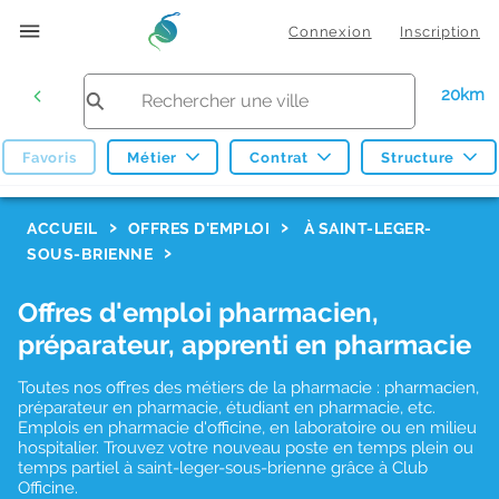
Connexion
Inscription
20km
Favoris
Métier
Contrat
Structure
F
ACCUEIL
OFFRES D'EMPLOI
À SAINT-LEGER-
SOUS-BRIENNE
i
l
Offres d'emploi pharmacien,
t
préparateur, apprenti en pharmacie
r
Toutes nos offres des métiers de la pharmacie : pharmacien,
e
préparateur en pharmacie, étudiant en pharmacie, etc.
s
Emplois en pharmacie d'officine, en laboratoire ou en milieu
hospitalier. Trouvez votre nouveau poste en temps plein ou
d
temps partiel à saint-leger-sous-brienne grâce à Club
Officine.
e