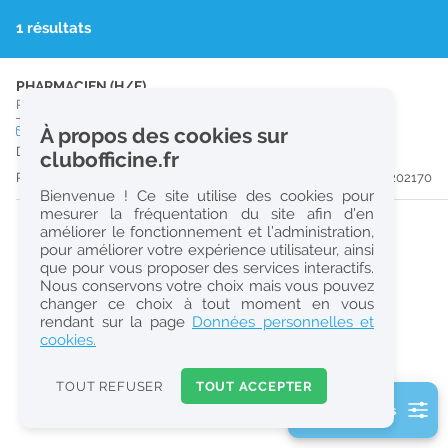
r
1 résultats
e
c
PHARMACIEN (H/F)
Pharmacie d'Officine
|
10500
Brienne-Le-Château
h
CDI
À propos des cookies sur
temps partiel
e
Dès que possible
clubofficine.fr
r
Publiée il y a 32 jour(s)
#202170
Bienvenue ! Ce site utilise des cookies pour
c
mesurer la fréquentation du site afin d’en
améliorer le fonctionnement et l’administration,
h
pour améliorer votre expérience utilisateur, ainsi
e
que pour vous proposer des services interactifs.
Nous conservons votre choix mais vous pouvez
changer ce choix à tout moment en vous
Réinitialiser
rendant sur la page
Données personnelles et
cookies.
2
0
TOUT REFUSER
TOUT ACCEPTER
k
2 filtre(s) actifs
m
Consulter les offres de la France d'outre-mer