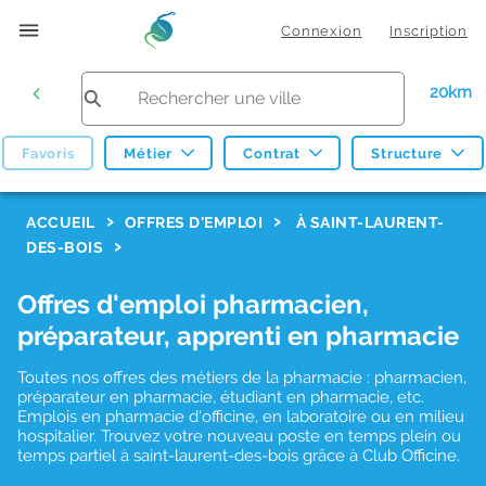
Connexion
Inscription
20km
Favoris
Métier
Contrat
Structure
F
ACCUEIL
OFFRES D'EMPLOI
À SAINT-LAURENT-
DES-BOIS
i
l
Offres d'emploi pharmacien,
t
préparateur, apprenti en pharmacie
r
Toutes nos offres des métiers de la pharmacie : pharmacien,
e
préparateur en pharmacie, étudiant en pharmacie, etc.
s
Emplois en pharmacie d'officine, en laboratoire ou en milieu
hospitalier. Trouvez votre nouveau poste en temps plein ou
d
temps partiel à saint-laurent-des-bois grâce à Club Officine.
e