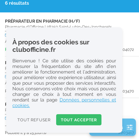
6 résultats
r
e
PRÉPARATEUR EN PHARMACIE (H/F)
c
Pharmacie d'Officine
|
28350
Saint-Lubin-Des-Joncherets
h
CDI
temps plein
À propos des cookies sur
À partir du 30/09/26
e
clubofficine.fr
Publiée il y a 5 jour(s)
#204072
r
Bienvenue ! Ce site utilise des cookies pour
c
PHARMACIEN (H/F)
mesurer la fréquentation du site afin d’en
Pharmacie d'Officine
|
28100
Dreux
améliorer le fonctionnement et l’administration,
h
CDI
temps partiel
pour améliorer votre expérience utilisateur, ainsi
e
que pour vous proposer des services interactifs.
À partir du 29/09/26
Nous conservons votre choix mais vous pouvez
Publiée il y a 13 jour(s)
#203470
changer ce choix à tout moment en vous
Réinitialiser
rendant sur la page
Données personnelles et
PHARMACIEN (H/F)
cookies.
Pharmacie d'Officine
|
28500
Vernouillet
2
0
CDD
temps partiel
TOUT REFUSER
TOUT ACCEPTER
k
Jusqu'au 30/12/28
2 filtre(s) actifs
m
Publiée il y a 15 jour(s)
#203417
Consulter les offres de la France d'outre-mer