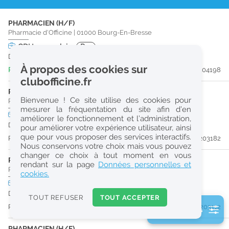
r
PHARMACIEN (H/F)
e
Pharmacie d'Officine
|
01000
Bourg-En-Bresse
c
CDI
temps plein
Pro
Dès que possible
h
À propos des cookies sur
Publiée il y a 4 jour(s)
#204198
e
clubofficine.fr
r
PHARMACIEN (H/F)
Bienvenue ! Ce site utilise des cookies pour
Pharmacie d'Officine
|
01000
Bourg-En-Bresse
c
mesurer la fréquentation du site afin d’en
CDI
temps plein
améliorer le fonctionnement et l’administration,
h
Dès que possible
pour améliorer votre expérience utilisateur, ainsi
e
que pour vous proposer des services interactifs.
Publiée il y a 18 jour(s)
#203182
Nous conservons votre choix mais vous pouvez
changer ce choix à tout moment en vous
PHARMACIEN (H/F)
Réinitialiser
rendant sur la page
Données personnelles et
Pharmacie d'Officine
|
01000
Bourg-En-Bresse
cookies.
CDI
temps plein
2
Dès que possible
0
TOUT REFUSER
TOUT ACCEPTER
k
Publiée il y a 19 jour(s)
#203112
2 filtre(s) actifs
m
Consulter les offres de la France d'outre-mer
PHARMACIEN (H/F)