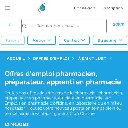
Connexion
Inscription
20km
Favoris
Métier
Contrat
Structure
F
ACCUEIL
OFFRES D'EMPLOI
À SAINT-JUST
i
Offres d'emploi pharmacien,
l
préparateur, apprenti en pharmacie
t
r
Toutes nos offres des métiers de la pharmacie : pharmacien,
préparateur en pharmacie, étudiant en pharmacie, etc.
e
Emplois en pharmacie d'officine, en laboratoire ou en milieu
hospitalier. Trouvez votre nouveau poste en temps plein ou
s
temps partiel à saint-just grâce à Club Officine.
d
10 résultats
e