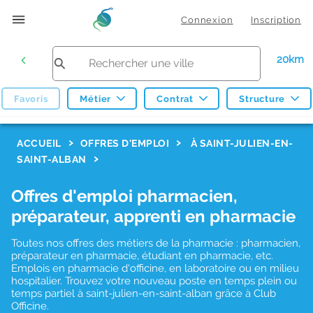
Connexion
Inscription
20km
Favoris
Métier
Contrat
Structure
F
ACCUEIL
OFFRES D'EMPLOI
À SAINT-JULIEN-EN-
SAINT-ALBAN
i
l
Offres d'emploi pharmacien,
t
préparateur, apprenti en pharmacie
r
Toutes nos offres des métiers de la pharmacie : pharmacien,
e
préparateur en pharmacie, étudiant en pharmacie, etc.
s
Emplois en pharmacie d'officine, en laboratoire ou en milieu
hospitalier. Trouvez votre nouveau poste en temps plein ou
d
temps partiel à saint-julien-en-saint-alban grâce à Club
Officine.
e