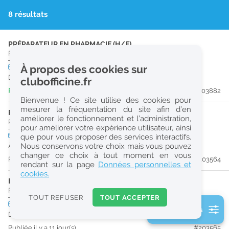
r
8 résultats
e
c
PRÉPARATEUR EN PHARMACIE (H/F)
Pharmacie d'Officine
|
07190
Saint-Sauveur-De-Montagut
h
CDI
À propos des cookies sur
temps partiel
e
Dès que possible
clubofficine.fr
r
Publiée il y a 14 heure(s)
#203882
Bienvenue ! Ce site utilise des cookies pour
c
mesurer la fréquentation du site afin d’en
PHARMACIEN (H/F)
améliorer le fonctionnement et l’administration,
h
Pharmacie d'Officine
|
07800
Charmes-Sur-Rhône
pour améliorer votre expérience utilisateur, ainsi
e
CDI
temps plein
que pour vous proposer des services interactifs.
Nous conservons votre choix mais vous pouvez
À partir du 30/08/26
changer ce choix à tout moment en vous
Publiée il y a 11 jour(s)
#203564
Réinitialiser
rendant sur la page
Données personnelles et
cookies.
ETUDIANT EN PHARMACIE 6E ANNÉE VALIDÉE (H/F)
2
Pharmacie d'Officine
|
07800
Charmes-Sur-Rhône
0
TOUT REFUSER
TOUT ACCEPTER
k
CDD
temps plein
2 filtre(s) actifs
m
Du 27/08/26 au 27/12/26
Consulter les offres de la France d'outre-mer
Publiée il y a 11 jour(s)
#203565