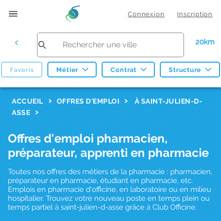
Connexion
Inscription
20km
Favoris
Métier
Contrat
Structure
F
ACCUEIL
OFFRES D'EMPLOI
À SAINT-JULIEN-D-
ASSE
i
l
Offres d'emploi pharmacien,
t
préparateur, apprenti en pharmacie
r
Toutes nos offres des métiers de la pharmacie : pharmacien,
e
préparateur en pharmacie, étudiant en pharmacie, etc.
s
Emplois en pharmacie d'officine, en laboratoire ou en milieu
hospitalier. Trouvez votre nouveau poste en temps plein ou
d
temps partiel à saint-julien-d-asse grâce à Club Officine.
e