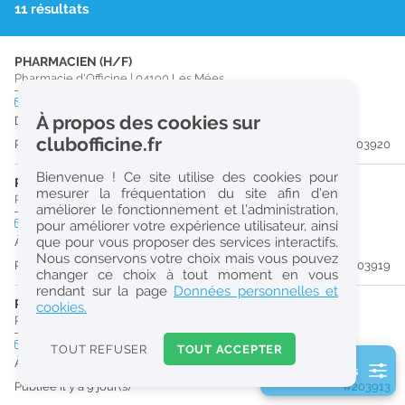
11 résultats
r
e
PHARMACIEN (H/F)
c
Pharmacie d'Officine
|
04190
Les Mées
h
CDD
temps plein
À propos des cookies sur
Du 29/11/26 au 28/09/27
e
clubofficine.fr
Publiée il y a 9 jour(s)
#203920
r
Bienvenue ! Ce site utilise des cookies pour
c
PHARMACIEN (H/F)
mesurer la fréquentation du site afin d’en
Pharmacie d'Officine
|
04190
Les Mées
améliorer le fonctionnement et l’administration,
h
CDI
temps plein
pour améliorer votre expérience utilisateur, ainsi
e
que pour vous proposer des services interactifs.
À partir du 29/11/26
Nous conservons votre choix mais vous pouvez
Publiée il y a 9 jour(s)
#203919
changer ce choix à tout moment en vous
Réinitialiser
rendant sur la page
Données personnelles et
PHARMACIEN (H/F)
cookies.
Pharmacie d'Officine
|
04600
Château-Arnoux-Saint-Auban
2
0
CDI
temps plein
TOUT REFUSER
TOUT ACCEPTER
k
À partir du 27/08/26
2 filtre(s) actifs
m
Publiée il y a 9 jour(s)
#203913
Consulter les offres de la France d'outre-mer