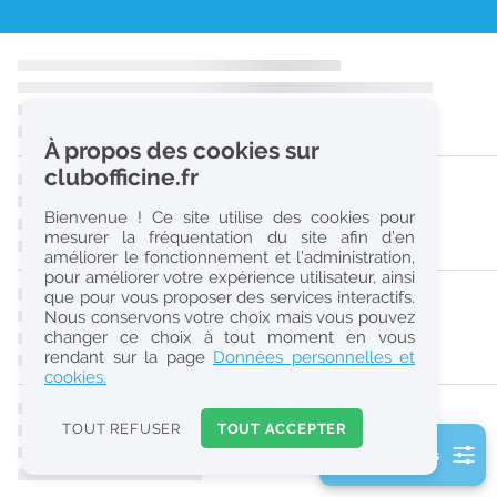
r
e
c
h
À propos des cookies sur
e
clubofficine.fr
r
Bienvenue ! Ce site utilise des cookies pour
c
mesurer la fréquentation du site afin d’en
améliorer le fonctionnement et l’administration,
h
pour améliorer votre expérience utilisateur, ainsi
e
que pour vous proposer des services interactifs.
Nous conservons votre choix mais vous pouvez
changer ce choix à tout moment en vous
Réinitialiser
rendant sur la page
Données personnelles et
cookies.
2
0
TOUT REFUSER
TOUT ACCEPTER
k
2 filtre(s) actifs
m
Consulter les offres de la France d'outre-mer