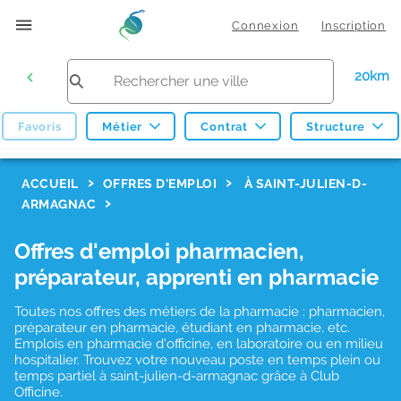
Connexion
Inscription
20km
Favoris
Métier
Contrat
Structure
F
ACCUEIL
OFFRES D'EMPLOI
À SAINT-JULIEN-D-
ARMAGNAC
i
l
Offres d'emploi pharmacien,
t
préparateur, apprenti en pharmacie
r
Toutes nos offres des métiers de la pharmacie : pharmacien,
e
préparateur en pharmacie, étudiant en pharmacie, etc.
s
Emplois en pharmacie d'officine, en laboratoire ou en milieu
hospitalier. Trouvez votre nouveau poste en temps plein ou
d
temps partiel à saint-julien-d-armagnac grâce à Club
Officine.
e