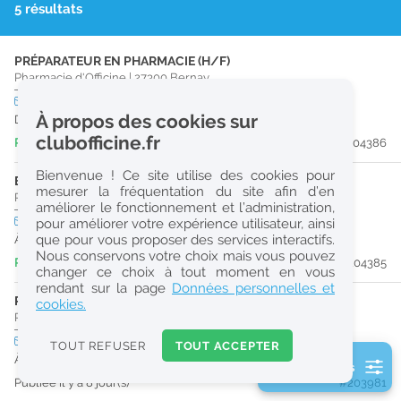
5 résultats
r
e
PRÉPARATEUR EN PHARMACIE (H/F)
c
Pharmacie d'Officine
|
27300
Bernay
h
CDI
temps plein
À propos des cookies sur
Dès que possible
e
clubofficine.fr
Publiée il y a 2 jour(s)
#204386
r
Bienvenue ! Ce site utilise des cookies pour
c
ETUDIANT EN PHARMACIE (H/F)
mesurer la fréquentation du site afin d’en
Pharmacie d'Officine
|
27300
Bernay
améliorer le fonctionnement et l’administration,
h
CDI
temps partiel
pour améliorer votre expérience utilisateur, ainsi
e
que pour vous proposer des services interactifs.
À partir du 30/08/26
Nous conservons votre choix mais vous pouvez
Publiée il y a 2 jour(s)
#204385
changer ce choix à tout moment en vous
Réinitialiser
rendant sur la page
Données personnelles et
PHARMACIEN (H/F)
cookies.
Pharmacie d'Officine
|
27330
Mesnil-En-Ouche
2
0
CDI
temps plein
TOUT REFUSER
TOUT ACCEPTER
k
À partir du 21/08/26
2 filtre(s) actifs
m
Publiée il y a 8 jour(s)
#203981
Consulter les offres de la France d'outre-mer