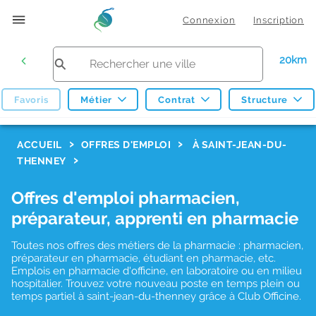
Connexion
Inscription
20km
Favoris
Métier
Contrat
Structure
F
ACCUEIL
OFFRES D'EMPLOI
À SAINT-JEAN-DU-
THENNEY
i
l
Offres d'emploi pharmacien,
t
préparateur, apprenti en pharmacie
r
Toutes nos offres des métiers de la pharmacie : pharmacien,
e
préparateur en pharmacie, étudiant en pharmacie, etc.
s
Emplois en pharmacie d'officine, en laboratoire ou en milieu
hospitalier. Trouvez votre nouveau poste en temps plein ou
d
temps partiel à saint-jean-du-thenney grâce à Club Officine.
e