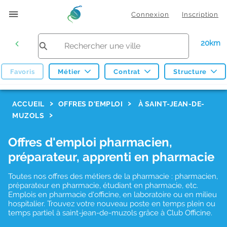
Connexion
Inscription
20km
Favoris
Métier
Contrat
Structure
F
ACCUEIL
OFFRES D'EMPLOI
À SAINT-JEAN-DE-
MUZOLS
i
l
Offres d'emploi pharmacien,
t
préparateur, apprenti en pharmacie
r
Toutes nos offres des métiers de la pharmacie : pharmacien,
e
préparateur en pharmacie, étudiant en pharmacie, etc.
s
Emplois en pharmacie d'officine, en laboratoire ou en milieu
hospitalier. Trouvez votre nouveau poste en temps plein ou
d
temps partiel à saint-jean-de-muzols grâce à Club Officine.
e