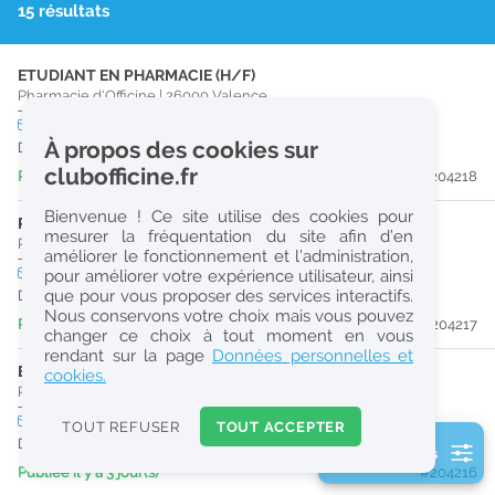
15 résultats
r
e
ETUDIANT EN PHARMACIE (H/F)
c
Pharmacie d'Officine
|
26000
Valence
h
CDI
temps partiel
À propos des cookies sur
Dès que possible
e
clubofficine.fr
Publiée il y a 3 jour(s)
#204218
r
Bienvenue ! Ce site utilise des cookies pour
c
PRÉPARATEUR EN PHARMACIE (H/F)
mesurer la fréquentation du site afin d’en
Pharmacie d'Officine
|
26000
Valence
améliorer le fonctionnement et l’administration,
h
CDI
temps plein
pour améliorer votre expérience utilisateur, ainsi
e
que pour vous proposer des services interactifs.
Dès que possible
Nous conservons votre choix mais vous pouvez
Publiée il y a 3 jour(s)
#204217
changer ce choix à tout moment en vous
Réinitialiser
rendant sur la page
Données personnelles et
ETUDIANT EN PHARMACIE (H/F)
cookies.
Pharmacie d'Officine
|
26000
Valence
2
0
CDI
temps plein
TOUT REFUSER
TOUT ACCEPTER
k
Dès que possible
2 filtre(s) actifs
m
Publiée il y a 3 jour(s)
#204216
Consulter les offres de la France d'outre-mer