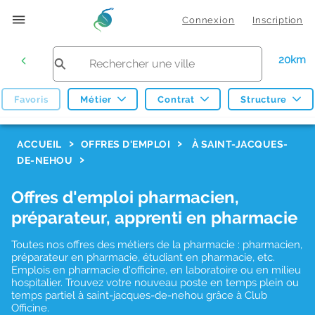
Connexion
Inscription
20km
Favoris
Métier
Contrat
Structure
F
ACCUEIL
OFFRES D'EMPLOI
À SAINT-JACQUES-
DE-NEHOU
i
l
Offres d'emploi pharmacien,
t
préparateur, apprenti en pharmacie
r
Toutes nos offres des métiers de la pharmacie : pharmacien,
e
préparateur en pharmacie, étudiant en pharmacie, etc.
s
Emplois en pharmacie d'officine, en laboratoire ou en milieu
hospitalier. Trouvez votre nouveau poste en temps plein ou
d
temps partiel à saint-jacques-de-nehou grâce à Club
Officine.
e