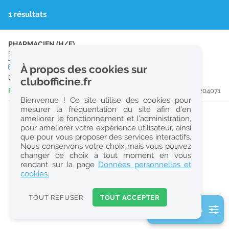
r
1 résultats
e
c
PHARMACIEN (H/F)
Pharmacie d'Officine
|
50340
Les Pieux
h
CDI
À propos des cookies sur
temps plein
e
Dès que possible
clubofficine.fr
r
Publiée il y a 4 jour(s)
#204071
Bienvenue ! Ce site utilise des cookies pour
c
mesurer la fréquentation du site afin d’en
améliorer le fonctionnement et l’administration,
h
pour améliorer votre expérience utilisateur, ainsi
e
que pour vous proposer des services interactifs.
Nous conservons votre choix mais vous pouvez
changer ce choix à tout moment en vous
Réinitialiser
rendant sur la page
Données personnelles et
cookies.
2
0
TOUT REFUSER
TOUT ACCEPTER
k
2 filtre(s) actifs
m
Consulter les offres de la France d'outre-mer